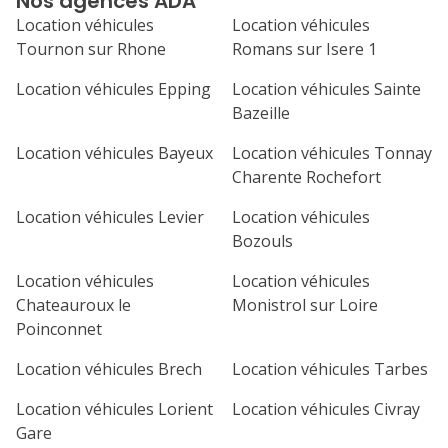
Nos agences ADA
septembre 2026
Location véhicules
Location véhicules
lu
ma
me
je
ve
Tournon sur Rhone
Romans sur Isere 1
1
2
3
4
Location véhicules Epping
Location véhicules Sainte
Bazeille
7
8
9
10
11
Location véhicules Bayeux
Location véhicules Tonnay
14
15
16
17
18
Charente Rochefort
21
22
23
24
25
Location véhicules Levier
Location véhicules
Bozouls
28
29
30
Location véhicules
Location véhicules
Chateauroux le
Monistrol sur Loire
Poinconnet
Location véhicules Brech
Location véhicules Tarbes
Location véhicules Lorient
Location véhicules Civray
Gare