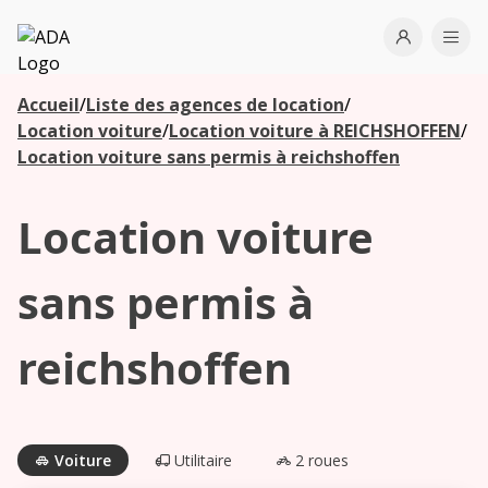
ADA
Open use
Ope
Accueil
/
Liste des agences de location
/
Les
Location voiture
/
Location voiture à REICHSHOFFEN
/
agences à
Location voiture sans permis à reichshoffen
proximité
Location voiture
Commencez
votre
sans permis à
recherche
pour voir les
reichshoffen
agences à
proximité
Voiture
Utilitaire
2 roues