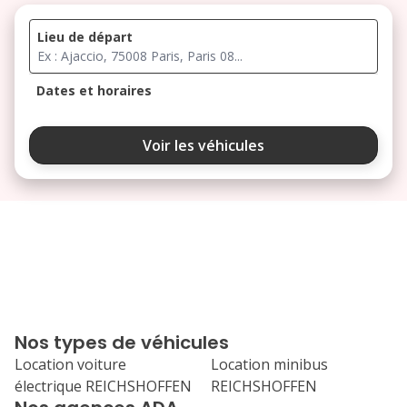
Lieu de départ
Dates et horaires
août 2026
Voir les véhicules
lu
ma
me
je
ve
3
4
5
6
7
10
11
12
13
14
17
18
19
20
21
Nos types de véhicules
24
25
26
27
28
Location voiture
Location minibus
électrique REICHSHOFFEN
REICHSHOFFEN
31