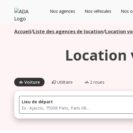
ADA
Nos agences
Nos véhicules
Nos of
Les agences à proximité
Accueil
/
Liste des agences de location
/
Location vo
Location 
Commencez votre recherche pour voir les agences à
proximité
Voiture
Utilitaire
2 roues
Lieu de départ