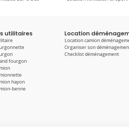
 utilitaires
Location déménage
litaire
Location camion déménagem
ourgonnette
Organiser son déménagemen
ourgon
Checklist déménagement
rand fourgon
amion
amionnette
amion hayon
amion-benne