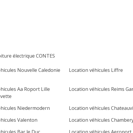
lu
ma
me
je
ve
sa
di
1
2
3
4
5
6
7
8
9
10
11
12
13
14
15
16
oiture électrique CONTES
17
18
19
20
21
22
23
éhicules Nouvelle Caledonie
Location véhicules Liffre
24
25
26
27
28
29
30
31
hicules Aa Roport Lille
Location véhicules Reims Ga
vette
éhicules Niedermodern
Location véhicules Chateauv
éhicules Valenton
Location véhicules Chamber
hicules Bar le Duc
Location véhicules Aeroport 