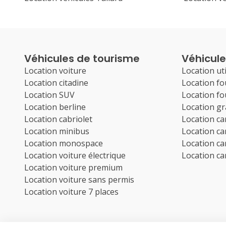
Véhicules de tourisme
Véhicules
Location voiture
Location uti
Location citadine
Location f
Location SUV
Location f
Location berline
Location g
Location cabriolet
Location c
Location minibus
Location c
Location monospace
Location c
Location voiture électrique
Location c
Location voiture premium
Location voiture sans permis
Location voiture 7 places