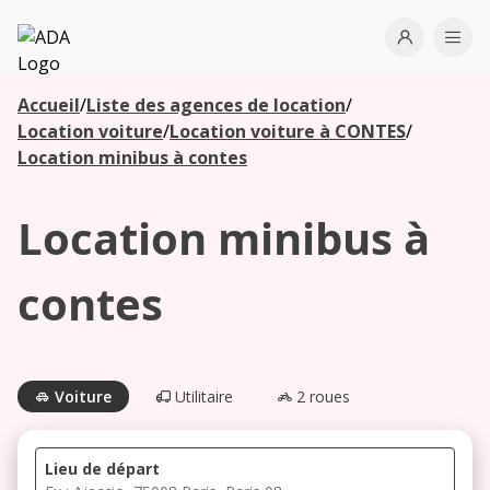
ADA
Open use
Ope
Accueil
/
Liste des agences de location
/
Les
Location voiture
/
Location voiture à CONTES
/
agences à
Location minibus à contes
proximité
Location minibus à
Commencez
votre
contes
recherche
pour voir les
agences à
proximité
Voiture
Utilitaire
2 roues
Lieu de départ