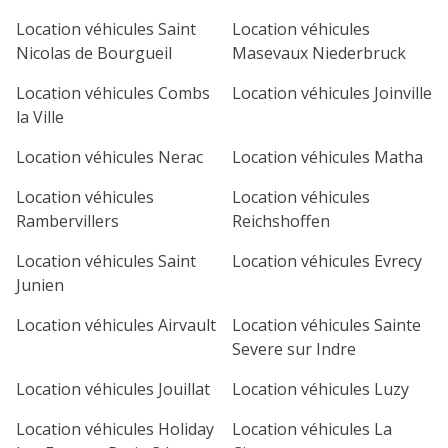
1
2
3
4
Location véhicules Saint
Location véhicules
Nicolas de Bourgueil
Masevaux Niederbruck
7
8
9
10
11
Location véhicules Combs
Location véhicules Joinville
14
15
16
17
18
la Ville
21
22
23
24
25
Location véhicules Nerac
Location véhicules Matha
Location véhicules
Location véhicules
28
29
30
Rambervillers
Reichshoffen
Location véhicules Saint
Location véhicules Evrecy
Junien
Location véhicules Airvault
Location véhicules Sainte
Severe sur Indre
Location véhicules Jouillat
Location véhicules Luzy
Location véhicules Holiday
Location véhicules La