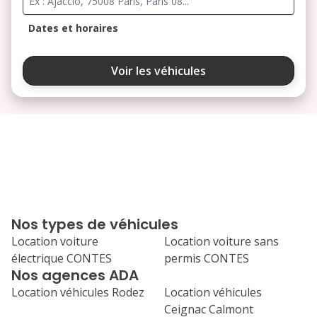
Dates et horaires
août 2026
Voir les véhicules
lu
ma
me
je
ve
3
4
5
6
7
10
11
12
13
14
17
18
19
20
21
Nos types de véhicules
24
25
26
27
28
Location voiture
Location voiture sans
électrique CONTES
permis CONTES
31
Nos agences ADA
septembre 2026
Location véhicules Rodez
Location véhicules
lu
ma
me
je
ve
Ceignac Calmont