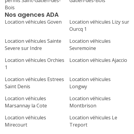
permis Saint-Gatien-des-
Gatien-des-Bois
31
Bois
septembre 2026
Nos agences ADA
lu
ma
me
je
ve
Location véhicules Goven
Location véhicules Lizy sur
Ourcq 1
1
2
3
4
Location véhicules Sainte
Location véhicules
7
8
9
10
11
Severe sur Indre
Sevremoine
14
15
16
17
18
Location véhicules Orchies
Location véhicules Ajaccio
1
21
22
23
24
25
Location véhicules Estrees
Location véhicules
28
29
30
Saint Denis
Longwy
Location véhicules
Location véhicules
Marsannay la Cote
Montbrison
Location véhicules
Location véhicules Le
Mirecourt
Treport