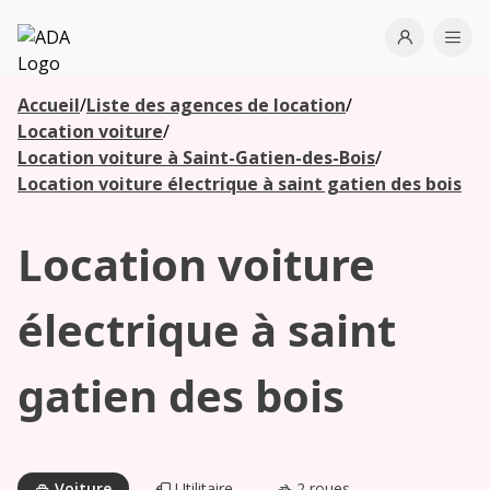
ADA
Open use
Ope
Accueil
/
Liste des agences de location
/
Les
Location voiture
/
agences à
Location voiture à Saint-Gatien-des-Bois
/
proximité
Location voiture électrique à saint gatien des bois
Location voiture
Commencez
votre
recherche
électrique à saint
pour voir les
agences à
gatien des bois
proximité
Voiture
Utilitaire
2 roues