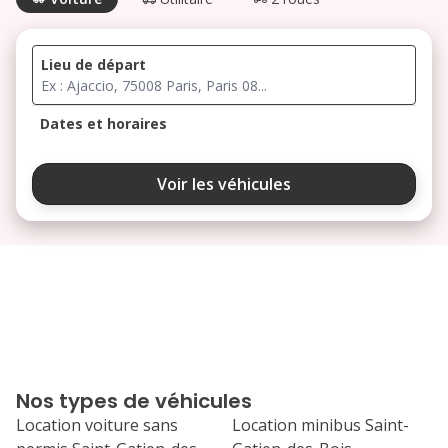
Lieu de départ
Dates et horaires
août 2026
Voir les véhicules
lu
ma
me
je
ve
3
4
5
6
7
10
11
12
13
14
17
18
19
20
21
Nos types de véhicules
24
25
26
27
28
Location voiture sans
Location minibus Saint-