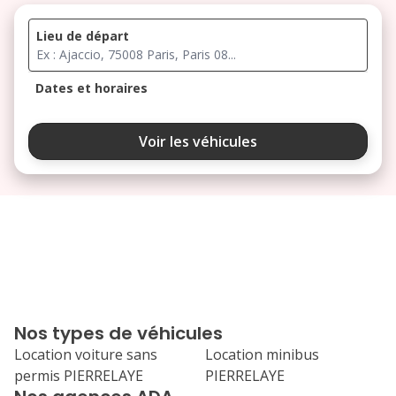
Lieu de départ
Dates et horaires
août 2026
Voir les véhicules
lu
ma
me
je
ve
3
4
5
6
7
10
11
12
13
14
17
18
19
20
21
Nos types de véhicules
24
25
26
27
28
Location voiture sans
Location minibus
permis PIERRELAYE
PIERRELAYE
31