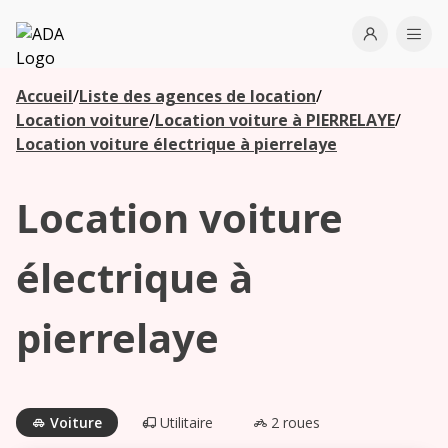
ADA
Open use
Ope
Accueil
/
Liste des agences de location
/
Les
Location voiture
/
Location voiture à PIERRELAYE
/
agences à
Location voiture électrique à pierrelaye
proximité
Location voiture
Commencez
votre
électrique à
recherche
pour voir les
pierrelaye
agences à
proximité
Voiture
Utilitaire
2 roues