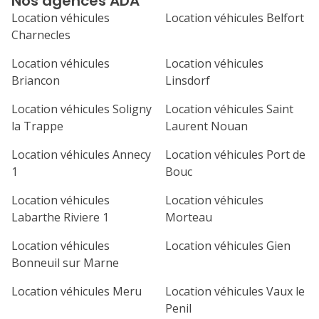
Nos agences ADA
septembre 2026
Location véhicules
Location véhicules Belfort
lu
ma
me
je
ve
Charnecles
1
2
3
4
Location véhicules
Location véhicules
Briancon
Linsdorf
7
8
9
10
11
Location véhicules Soligny
Location véhicules Saint
14
15
16
17
18
la Trappe
Laurent Nouan
21
22
23
24
25
Location véhicules Annecy
Location véhicules Port de
1
Bouc
28
29
30
Location véhicules
Location véhicules
Labarthe Riviere 1
Morteau
Location véhicules
Location véhicules Gien
Bonneuil sur Marne
Location véhicules Meru
Location véhicules Vaux le
Penil