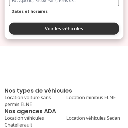
Dates et horaires
août 2026
Voir les véhicules
lu
ma
me
je
ve
3
4
5
6
7
10
11
12
13
14
17
18
19
20
21
Nos types de véhicules
24
25
26
27
28
Location voiture sans
Location minibus ELNE
permis ELNE
31
Nos agences ADA
septembre 2026
Location véhicules
Location véhicules Sedan
lu
ma
me
je
ve
Chatellerault