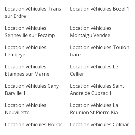
1
2
3
4
Location véhicules Trans
Location véhicules Bozel 1
sur Erdre
7
8
9
10
11
Location véhicules
Location véhicules
14
15
16
17
18
Senneville sur Fecamp
Montaigu Vendee
21
22
23
24
25
Location véhicules
Location véhicules Toulon
Lembeye
Gare
28
29
30
Location véhicules
Location véhicules Le
Etampes sur Marne
Cellier
Location véhicules Cany
Location véhicules Saint
Barville 1
Andre de Cubzac 1
Location véhicules
Location véhicules La
Neuvillette
Reunion St Pierre Kia
Location véhicules Floirac
Location véhicules Colmar