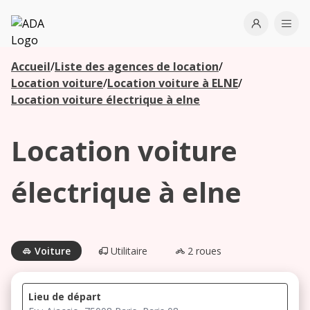
ADA
Open use
Ope
Accueil
/
Liste des agences de location
/
Les
Location voiture
/
Location voiture à ELNE
/
agences à
Location voiture électrique à elne
proximité
Location voiture
Commencez
votre
électrique à elne
recherche
pour voir les
agences à
proximité
Voiture
Utilitaire
2 roues
Lieu de départ