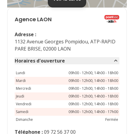
septembre 2026
lu
ma
me
je
ve
Agence
LAON
1
2
3
4
Adresse
:
7
8
9
10
11
1132 Avenue Georges Pompidou, ATP-RAPID
PARE BRISE, 02000 LAON
14
15
16
17
18
Horaires d'ouverture
21
22
23
24
25
Lundi
09h00 - 12h00, 14h00 - 18h00
28
29
30
Mardi
09h00 - 12h00, 14h00 - 18h00
Mercredi
09h00 - 12h00, 14h00 - 18h00
Jeudi
09h00 - 12h00, 14h00 - 18h00
Vendredi
09h00 - 12h00, 14h00 - 18h00
Samedi
09h00 - 12h00, 14h00 - 17h00
Dimanche
Fermée
Téléphone
:
09 72 56 37 00