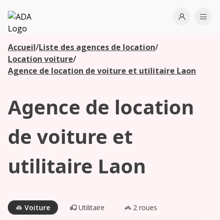
ADA
Open use
Ope
Accueil
/
Liste des agences de location
/
Les
Location voiture
/
agences à
Agence de location de voiture et utilitaire Laon
proximité
Agence de location
Commencez
votre
de voiture et
recherche
pour voir les
utilitaire Laon
agences à
proximité
Voiture
Utilitaire
2 roues