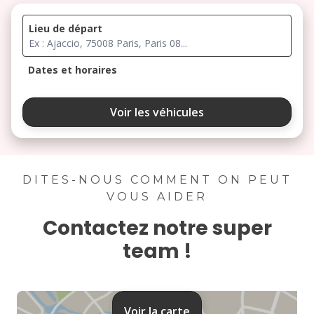
Lieu de départ
Dates et horaires
août 2026
Voir les véhicules
lu
ma
me
je
ve
3
4
5
6
7
DITES-NOUS COMMENT ON PEUT
VOUS AIDER
10
11
12
13
14
Contactez notre super
17
18
19
20
21
team !
24
25
26
27
28
31
Voir la carte