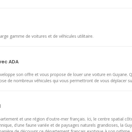
e gamme de voitures et de véhicules utilitaire.
avec ADA
 développe son offre et vous propose de louer une voiture en Guyane
se de nombreux véhicules qui vous permettront de vous déplacer sur le
d
artement et une région d'outre-mer français. Ici, le centre spatial côto
nique, d'une faune variée et de paysages naturels grandioses, la Guya
manière de découvrir ce département français exotique à son rythme.