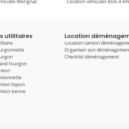
éhicules Merignac
Location véhicules Bois d A
 utilitaires
Location déménage
litaire
Location camion déménagem
ourgonnette
Organiser son déménagemen
ourgon
Checklist déménagement
rand fourgon
amion
amionnette
amion hayon
amion-benne