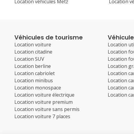
Location véhicules Metz
Location v
Véhicules de tourisme
Véhicules
Location voiture
Location uti
Location citadine
Location f
Location SUV
Location f
Location berline
Location g
Location cabriolet
Location c
Location minibus
Location c
Location monospace
Location c
Location voiture électrique
Location c
Location voiture premium
Location voiture sans permis
Location voiture 7 places