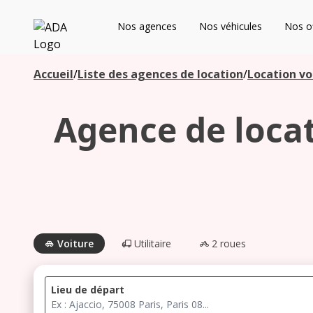
ADA
Nos agences
Nos véhicules
Nos of
Les agences à proximité
Accueil
/
Liste des agences de location
/
Location vo
Agence de locat
Commencez votre recherche pour voir les agences à
proximité
Voiture
Utilitaire
2 roues
Lieu de départ