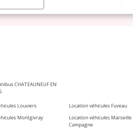
août 2026
lu
ma
me
je
ve
sa
di
1
2
3
4
5
6
7
8
9
10
11
12
13
14
15
16
minibus CHATEAUNEUF EN
17
18
19
20
21
22
23
S
24
25
26
27
28
29
30
éhicules Louviers
Location véhicules Fuveau
31
éhicules Montgivray
Location véhicules Marseille
Campagne