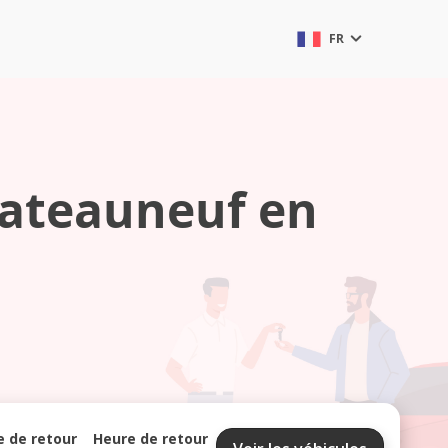
FR
hateauneuf en
e de retour
Heure de retour