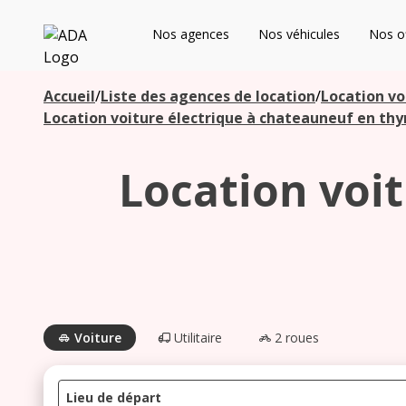
ADA
Nos agences
Nos véhicules
Nos of
Les agences à proximité
Accueil
/
Liste des agences de location
/
Location vo
Location voiture électrique à chateauneuf en th
Commencez votre recherche pour voir les agences à
Location voi
proximité
Voiture
Utilitaire
2 roues
Lieu de départ