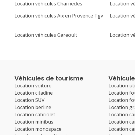
Location véhicules Charnecles
Location v
Location véhicules Aix en Provence Tgv
Location v
Location véhicules Gareoult
Location v
Véhicules de tourisme
Véhicules
Location voiture
Location uti
Location citadine
Location f
Location SUV
Location f
Location berline
Location g
Location cabriolet
Location c
Location minibus
Location c
Location monospace
Location c