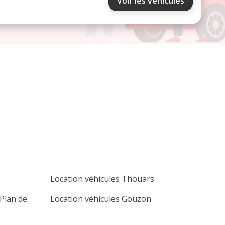
Voir les véhicules
septembre 2026
lu
ma
me
je
ve
sa
di
1
2
3
4
5
6
7
8
9
10
11
12
13
14
15
16
17
18
19
20
21
22
23
24
25
26
27
28
29
30
Location véhicules Thouars
 Plan de
Location véhicules Gouzon