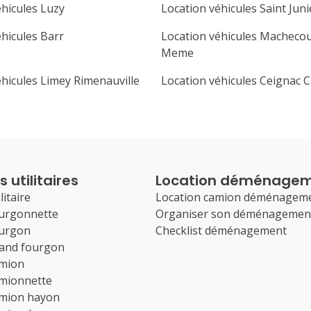
éhicules Luzy
Location véhicules Saint Jun
éhicules Barr
Location véhicules Machecou
Meme
éhicules Limey Rimenauville
Location véhicules Ceignac 
 utilitaires
Location déménage
litaire
Location camion déménagem
ourgonnette
Organiser son déménagemen
ourgon
Checklist déménagement
rand fourgon
amion
amionnette
amion hayon