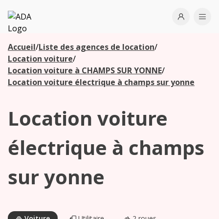
ADA
Open use
Ope
Accueil
/
Liste des agences de location
/
Les
Location voiture
/
agences à
Location voiture à CHAMPS SUR YONNE
/
proximité
Location voiture électrique à champs sur yonne
Location voiture
Commencez
votre
recherche
électrique à champs
pour voir les
agences à
sur yonne
proximité
Voiture
Utilitaire
2 roues