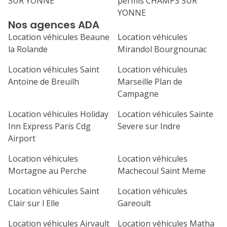
SUR YONNE
permis CHAMPS SUR
31
YONNE
septembre 2026
Nos agences ADA
lu
ma
me
je
ve
Location véhicules Beaune
Location véhicules
la Rolande
Mirandol Bourgnounac
1
2
3
4
Location véhicules Saint
Location véhicules
7
8
9
10
11
Antoine de Breuilh
Marseille Plan de
Campagne
14
15
16
17
18
Location véhicules Holiday
Location véhicules Sainte
21
22
23
24
25
Inn Express Paris Cdg
Severe sur Indre
Airport
28
29
30
Location véhicules
Location véhicules
Mortagne au Perche
Machecoul Saint Meme
Location véhicules Saint
Location véhicules
Clair sur l Elle
Gareoult
Location véhicules Airvault
Location véhicules Matha