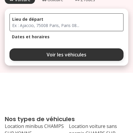
Lieu de départ
Dates et horaires
août 2026
Voir les véhicules
lu
ma
me
je
ve
3
4
5
6
7
10
11
12
13
14
17
18
19
20
21
Nos types de véhicules
24
25
26
27
28
Location minibus CHAMPS
Location voiture sans