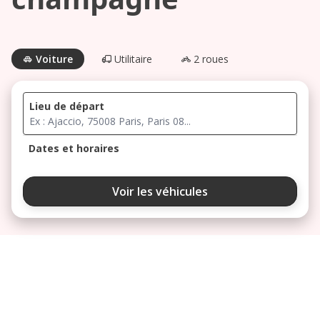
Voiture
Utilitaire
2 roues
Lieu de départ
Dates et horaires
août 2026
Voir les véhicules
lu
ma
me
je
ve
3
4
5
6
7
10
11
12
13
14