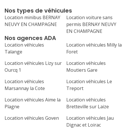
17
18
19
20
21
Nos types de véhicules
24
25
26
27
28
Location minibus BERNAY
Location voiture sans
NEUVY EN CHAMPAGNE
permis BERNAY NEUVY
31
EN CHAMPAGNE
septembre 2026
Nos agences ADA
lu
ma
me
je
ve
Location véhicules
Location véhicules Milly la
Talange
Foret
1
2
3
4
Location véhicules Lizy sur
Location véhicules
7
8
9
10
11
Ourcq 1
Moutiers Gare
14
15
16
17
18
Location véhicules
Location véhicules Le
Marsannay la Cote
Treport
21
22
23
24
25
Location véhicules Aime la
Location véhicules
28
29
30
Plagne
Bretteville sur Laize
Location véhicules Goven
Location véhicules Jau
Dignac et Loirac