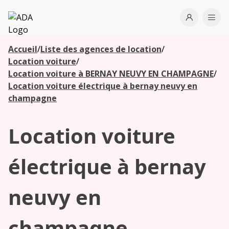
ADA
Open use
Ope
Accueil
/
Liste des agences de location
/
Les
Location voiture
/
agences à
Location voiture à BERNAY NEUVY EN CHAMPAGNE
/
proximité
Location voiture électrique à bernay neuvy en
champagne
Commencez
Location voiture
votre
recherche
pour voir les
électrique à bernay
agences à
proximité
neuvy en
champagne