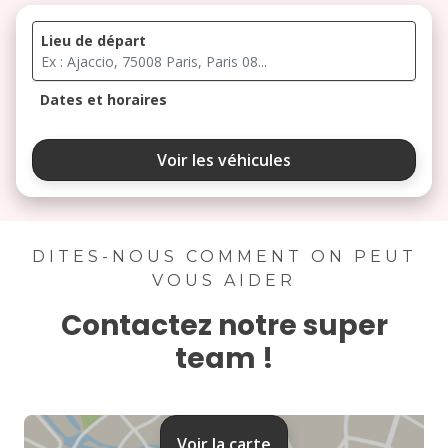
Lieu de départ
Dates et horaires
août 2026
Voir les véhicules
lu
ma
me
je
ve
3
4
5
6
7
DITES-NOUS COMMENT ON PEUT
VOUS AIDER
10
11
12
13
14
Contactez notre super
17
18
19
20
21
team !
24
25
26
27
28
31
Voir la carte