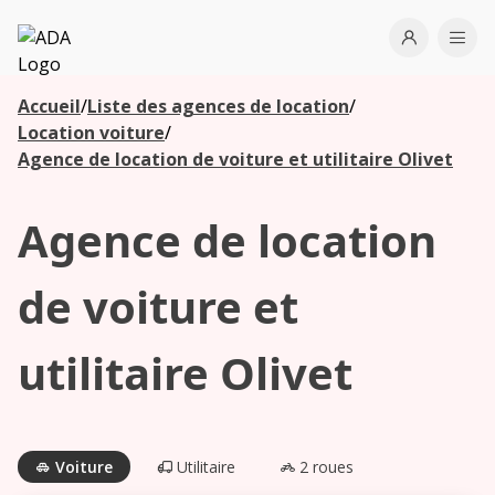
ADA
Open use
Ope
Accueil
/
Liste des agences de location
/
Les
Location voiture
/
agences à
Agence de location de voiture et utilitaire Olivet
proximité
Agence de location
Commencez
votre
de voiture et
recherche
pour voir les
utilitaire Olivet
agences à
proximité
Voiture
Utilitaire
2 roues