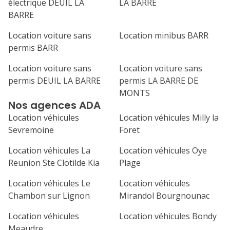
électrique DEUIL LA
LA BARRE
1
2
3
4
BARRE
7
8
9
10
11
Location voiture sans
Location minibus BARR
permis BARR
14
15
16
17
18
Location voiture sans
Location voiture sans
21
22
23
24
25
permis DEUIL LA BARRE
permis LA BARRE DE
MONTS
28
29
30
Nos agences ADA
Location véhicules
Location véhicules Milly la
Sevremoine
Foret
Location véhicules La
Location véhicules Oye
Reunion Ste Clotilde Kia
Plage
Location véhicules Le
Location véhicules
Chambon sur Lignon
Mirandol Bourgnounac
Location véhicules
Location véhicules Bondy
Meaudre