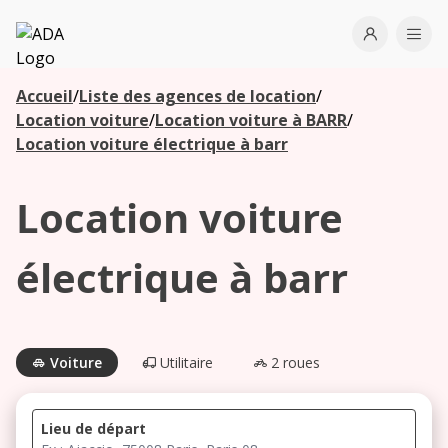
ADA
Open use
Ope
Accueil
/
Liste des agences de location
/
Les
Location voiture
/
Location voiture à BARR
/
agences à
Location voiture électrique à barr
proximité
Location voiture
Commencez
votre
électrique à barr
recherche
pour voir les
agences à
proximité
Voiture
Utilitaire
2 roues
Lieu de départ