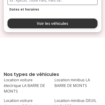
Dates et horaires
août 2026
Voir les véhicules
lu
ma
me
je
ve
3
4
5
6
7
10
11
12
13
14
17
18
19
20
21
Nos types de véhicules
24
25
26
27
28
Location voiture
Location minibus LA
électrique LA BARRE DE
BARRE DE MONTS
31
MONTS
septembre 2026
Location voiture
Location minibus DEUIL
lu
ma
me
je
ve