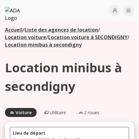
ADA
Open use
Ope
Accueil
/
Liste des agences de location
/
Les
Location voiture
/
Location voiture à SECONDIGNY
/
agences à
Location minibus à secondigny
proximité
Location minibus à
Commencez
votre
secondigny
recherche
pour voir les
agences à
proximité
Voiture
Utilitaire
2 roues
Lieu de départ