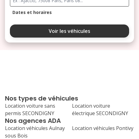
Dates et horaires
août 2026
Voir les véhicules
lu
ma
me
je
ve
3
4
5
6
7
10
11
12
13
14
17
18
19
20
21
Nos types de véhicules
24
25
26
27
28
Location voiture sans
Location voiture
permis SECONDIGNY
électrique SECONDIGNY
31
Nos agences ADA
septembre 2026
Location véhicules Aulnay
Location véhicules Pontivy
lu
ma
me
je
ve
sous Bois