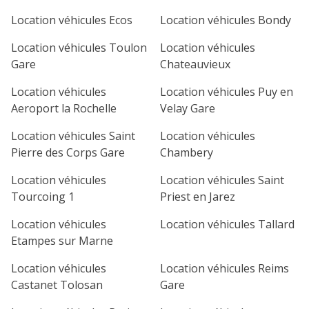
1
2
3
4
Location véhicules Ecos
Location véhicules Bondy
7
8
9
10
11
Location véhicules Toulon
Location véhicules
Gare
Chateauvieux
14
15
16
17
18
Location véhicules
Location véhicules Puy en
21
22
23
24
25
Aeroport la Rochelle
Velay Gare
Location véhicules Saint
Location véhicules
28
29
30
Pierre des Corps Gare
Chambery
Location véhicules
Location véhicules Saint
Tourcoing 1
Priest en Jarez
Location véhicules
Location véhicules Tallard
Etampes sur Marne
Location véhicules
Location véhicules Reims
Castanet Tolosan
Gare