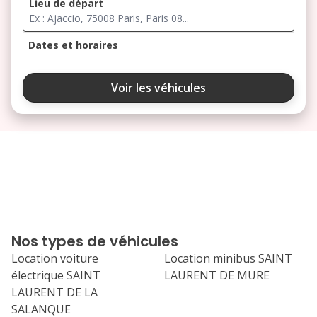
Lieu de départ
Dates et horaires
août 2026
Voir les véhicules
lu
ma
me
je
ve
3
4
5
6
7
10
11
12
13
14
17
18
19
20
21
Nos types de véhicules
24
25
26
27
28
Location voiture
Location minibus SAINT
électrique SAINT
LAURENT DE MURE
31
LAURENT DE LA
septembre 2026
SALANQUE