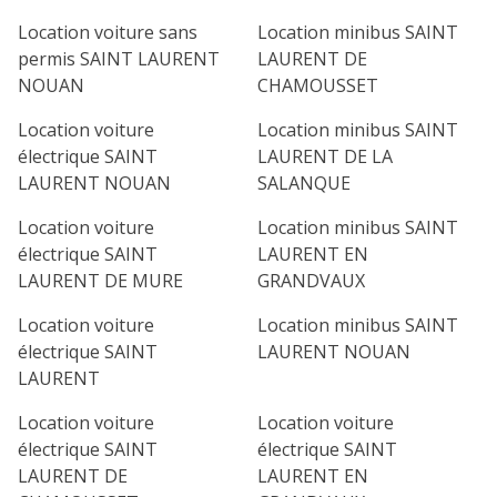
lu
ma
me
je
ve
Location voiture sans
Location minibus SAINT
1
2
3
4
permis SAINT LAURENT
LAURENT DE
NOUAN
CHAMOUSSET
7
8
9
10
11
Location voiture
Location minibus SAINT
14
15
16
17
18
électrique SAINT
LAURENT DE LA
LAURENT NOUAN
SALANQUE
21
22
23
24
25
Location voiture
Location minibus SAINT
28
29
30
électrique SAINT
LAURENT EN
LAURENT DE MURE
GRANDVAUX
Location voiture
Location minibus SAINT
électrique SAINT
LAURENT NOUAN
LAURENT
Location voiture
Location voiture
électrique SAINT
électrique SAINT
LAURENT DE
LAURENT EN