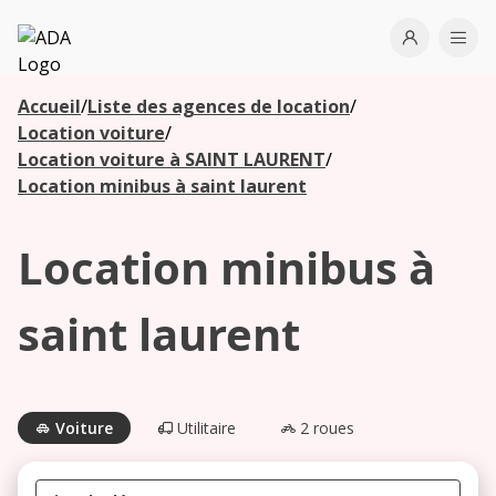
ADA
Open use
Ope
Accueil
/
Liste des agences de location
/
Les
Location voiture
/
agences à
Location voiture à SAINT LAURENT
/
proximité
Location minibus à saint laurent
Location minibus à
Commencez
votre
recherche
saint laurent
pour voir les
agences à
proximité
Voiture
Utilitaire
2 roues