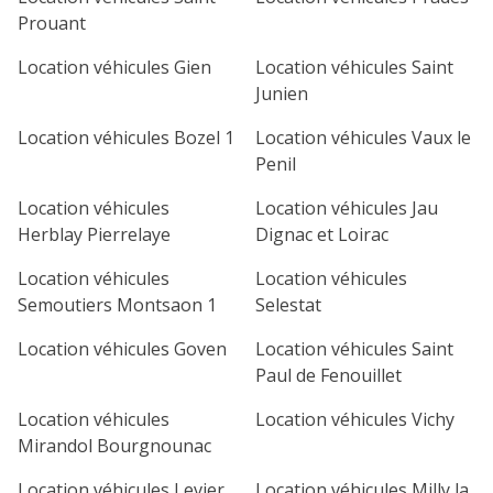
Prouant
Location véhicules Gien
Location véhicules Saint
Junien
Location véhicules Bozel 1
Location véhicules Vaux le
Penil
Location véhicules
Location véhicules Jau
Herblay Pierrelaye
Dignac et Loirac
Location véhicules
Location véhicules
Semoutiers Montsaon 1
Selestat
Location véhicules Goven
Location véhicules Saint
Paul de Fenouillet
Location véhicules
Location véhicules Vichy
Mirandol Bourgnounac
Location véhicules Levier
Location véhicules Milly la