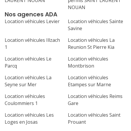
LAURENT NOUAN
permis SAINT LAURENT
31
NOUAN
septembre 2026
Nos agences ADA
lu
ma
me
je
ve
Location véhicules Levier
Location véhicules Sainte
Savine
1
2
3
4
Location véhicules Illzach
Location véhicules La
7
8
9
10
11
1
Reunion St Pierre Kia
14
15
16
17
18
Location véhicules Le
Location véhicules
Parcq
Montbrison
21
22
23
24
25
Location véhicules La
Location véhicules
28
29
30
Seyne sur Mer
Etampes sur Marne
Location véhicules
Location véhicules Reims
Coulommiers 1
Gare
Location véhicules Les
Location véhicules Saint
Loges en Josas
Prouant