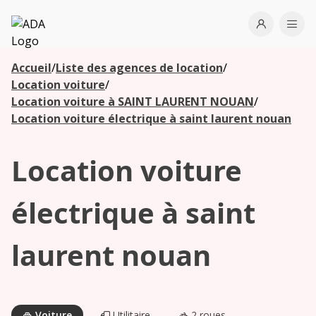
ADA
Open use
Ope
Accueil
/
Liste des agences de location
/
Les
Location voiture
/
agences à
Location voiture à SAINT LAURENT NOUAN
/
proximité
Location voiture électrique à saint laurent nouan
Location voiture
Commencez
votre
recherche
électrique à saint
pour voir les
agences à
laurent nouan
proximité
Voiture
Utilitaire
2 roues