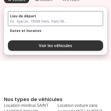
Lieu de départ
Dates et horaires
août 2026
Voir les véhicules
lu
ma
me
je
ve
3
4
5
6
7
10
11
12
13
14
17
18
19
20
21
Nos types de véhicules
24
25
26
27
28
Location minibus SAINT
Location voiture sans