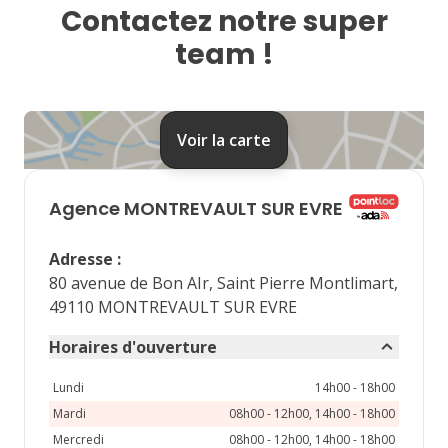
Contactez notre super
17
18
19
20
21
team !
24
25
26
27
28
31
Voir la carte
septembre 2026
lu
ma
me
je
ve
Agence
MONTREVAULT SUR EVRE
1
2
3
4
Adresse
:
7
8
9
10
11
80 avenue de Bon AIr, Saint Pierre Montlimart,
49110 MONTREVAULT SUR EVRE
14
15
16
17
18
Horaires d'ouverture
21
22
23
24
25
Lundi
14h00 - 18h00
28
29
30
Mardi
08h00 - 12h00, 14h00 - 18h00
Mercredi
08h00 - 12h00, 14h00 - 18h00