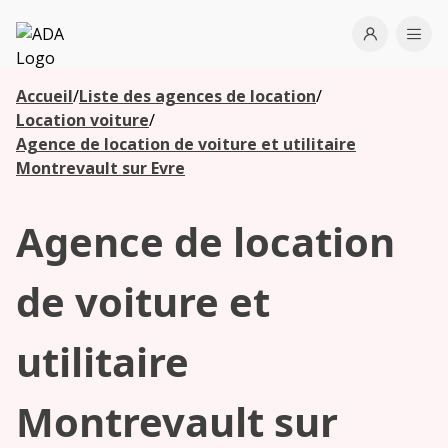
ADA
Open use
Ope
Accueil
/
Liste des agences de location
/
Les
Location voiture
/
agences à
Agence de location de voiture et utilitaire
proximité
Montrevault sur Evre
Agence de location
Commencez
votre
recherche
de voiture et
pour voir les
agences à
utilitaire
proximité
Montrevault sur