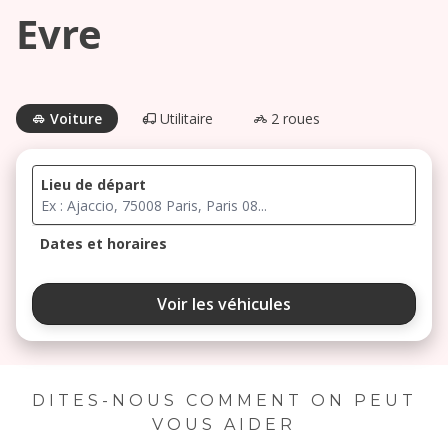
Evre
Voiture
Utilitaire
2 roues
Lieu de départ
Dates et horaires
août 2026
Voir les véhicules
lu
ma
me
je
ve
3
4
5
6
7
DITES-NOUS COMMENT ON PEUT
VOUS AIDER
10
11
12
13
14