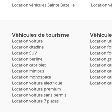
Location véhicules Sainte Bazeille
Location v
Véhicules de tourisme
Véhicules
Location voiture
Location uti
Location citadine
Location f
Location SUV
Location f
Location berline
Location g
Location cabriolet
Location c
Location minibus
Location c
Location monospace
Location c
Location voiture électrique
Location c
Location voiture premium
Location voiture sans permis
Location voiture 7 places