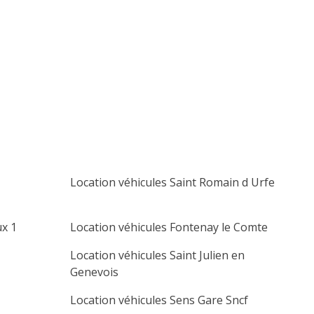
lu
ma
me
je
ve
sa
di
1
2
3
4
5
6
7
8
9
10
11
12
13
14
15
16
17
18
19
20
21
22
23
24
25
26
27
28
29
30
Location véhicules Saint Romain d Urfe
ux 1
Location véhicules Fontenay le Comte
Location véhicules Saint Julien en
Genevois
Location véhicules Sens Gare Sncf