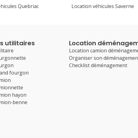
éhicules Quebriac
Location véhicules Saverne
 utilitaires
Location déménage
litaire
Location camion déménagem
ourgonnette
Organiser son déménagemen
ourgon
Checklist déménagement
rand fourgon
amion
amionnette
amion hayon
amion-benne