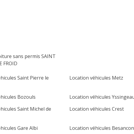
lu
ma
me
je
ve
sa
di
1
2
3
4
5
6
7
8
9
10
11
12
13
14
15
16
oiture sans permis SAINT
17
18
19
20
21
22
23
E FROID
24
25
26
27
28
29
30
hicules Saint Pierre le
Location véhicules Metz
31
éhicules Bozouls
Location véhicules Yssingea
hicules Saint Michel de
Location véhicules Crest
hicules Gare Albi
Location véhicules Besancon