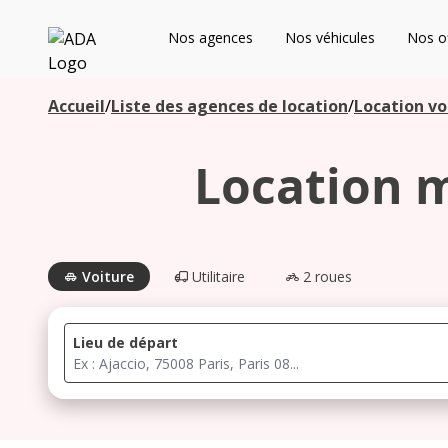
ADA
Nos agences
Nos véhicules
Nos of
Les agences à proximité
Accueil
/
Liste des agences de location
/
Location vo
Location m
Commencez votre recherche pour voir les agences à
proximité
Voiture
Utilitaire
2 roues
Lieu de départ