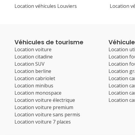
Location véhicules Louviers
Location v
Véhicules de tourisme
Véhicules
Location voiture
Location uti
Location citadine
Location f
Location SUV
Location f
Location berline
Location g
Location cabriolet
Location c
Location minibus
Location c
Location monospace
Location c
Location voiture électrique
Location c
Location voiture premium
Location voiture sans permis
Location voiture 7 places