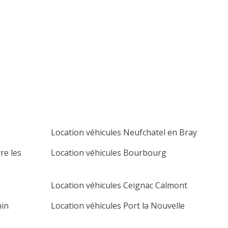
lu
ma
me
je
ve
sa
di
1
2
3
4
5
6
7
8
9
10
11
12
13
14
15
16
17
18
19
20
21
22
23
24
25
26
27
28
29
30
Location véhicules Neufchatel en Bray
re les
Location véhicules Bourbourg
Location véhicules Ceignac Calmont
nin
Location véhicules Port la Nouvelle