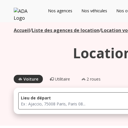
ADA
Nos agences
Nos véhicules
Nos of
Les agences à proximité
Accueil
/
Liste des agences de location
/
Location vo
Locatio
Commencez votre recherche pour voir les agences à
proximité
Voiture
Utilitaire
2 roues
Lieu de départ