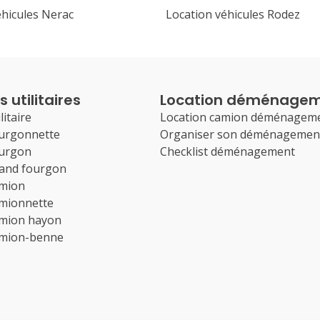
éhicules Nerac
Location véhicules Rodez
 utilitaires
Location déménage
litaire
Location camion déménagem
ourgonnette
Organiser son déménagemen
ourgon
Checklist déménagement
rand fourgon
amion
amionnette
amion hayon
amion-benne