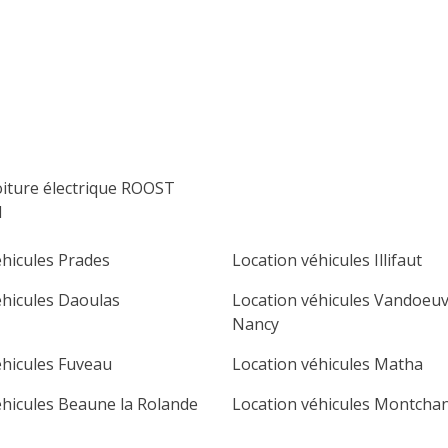
lu
ma
me
je
ve
sa
di
1
2
3
4
5
6
7
8
9
10
11
12
13
14
15
16
oiture électrique ROOST
17
18
19
20
21
22
23
N
24
25
26
27
28
29
30
éhicules Prades
Location véhicules Illifaut
31
éhicules Daoulas
Location véhicules Vandoeuv
Nancy
éhicules Fuveau
Location véhicules Matha
éhicules Beaune la Rolande
Location véhicules Montcha