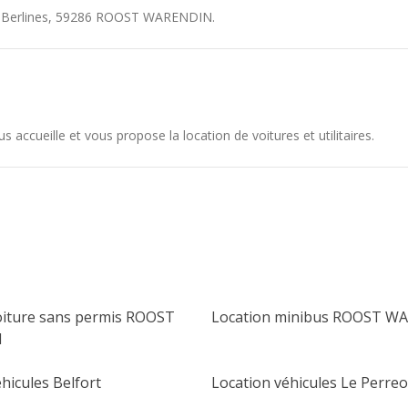
Berlines
,
59286
ROOST WARENDIN
.
cueille et vous propose la location de voitures et utilitaires.
oiture sans permis ROOST
Location minibus ROOST W
N
hicules Belfort
Location véhicules Le Perre