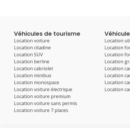
Véhicules de tourisme
Véhicules
Location voiture
Location uti
Location citadine
Location f
Location SUV
Location f
Location berline
Location g
Location cabriolet
Location c
Location minibus
Location c
Location monospace
Location c
Location voiture électrique
Location c
Location voiture premium
Location voiture sans permis
Location voiture 7 places