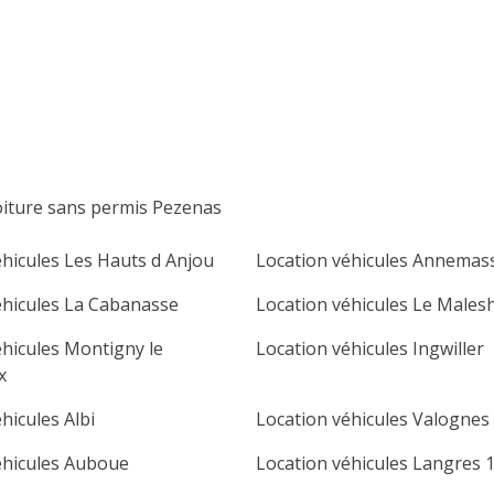
lu
ma
me
je
ve
sa
di
1
2
3
4
5
6
7
8
9
10
11
12
13
14
15
16
oiture sans permis Pezenas
17
18
19
20
21
22
23
éhicules Les Hauts d Anjou
Location véhicules Annemas
24
25
26
27
28
29
30
éhicules La Cabanasse
Location véhicules Le Males
31
éhicules Montigny le
Location véhicules Ingwiller
x
hicules Albi
Location véhicules Valognes
éhicules Auboue
Location véhicules Langres 