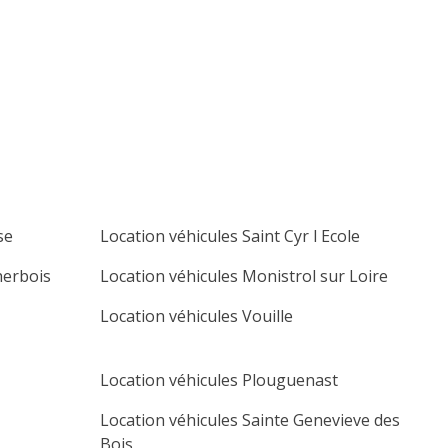
lu
ma
me
je
ve
sa
di
1
2
3
4
5
6
7
8
9
10
11
12
13
14
15
16
17
18
19
20
21
22
23
24
25
26
27
se
Location véhicules Saint Cyr l Ecole
28
29
30
herbois
Location véhicules Monistrol sur Loire
Location véhicules Vouille
Location véhicules Plouguenast
1
Location véhicules Sainte Genevieve des
Bois