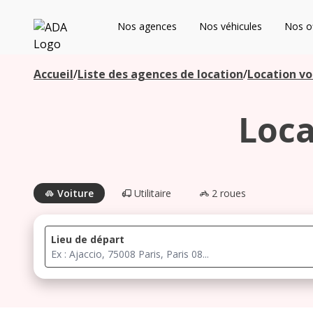
ADA
Nos agences
Nos véhicules
Nos of
Les agences à proximité
Accueil
/
Liste des agences de location
/
Location vo
Loca
Commencez votre recherche pour voir les agences à
proximité
Voiture
Utilitaire
2 roues
Lieu de départ