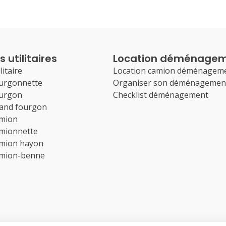
 utilitaires
Location déménage
litaire
Location camion déménagem
ourgonnette
Organiser son déménagemen
ourgon
Checklist déménagement
rand fourgon
amion
amionnette
amion hayon
amion-benne