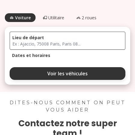
Voiture
Utilitaire
2 roues
Lieu de départ
Dates et horaires
août 2026
Voir les véhicules
lu
ma
me
je
ve
3
4
5
6
7
DITES-NOUS COMMENT ON PEUT
VOUS AIDER
10
11
12
13
14
Contactez notre super
17
18
19
20
21
team !