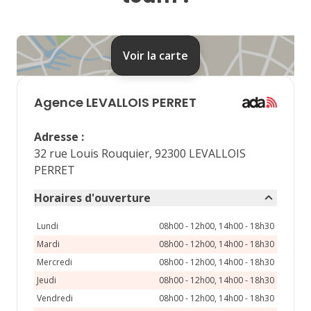
24
25
26
27
28
31
Voir la carte
septembre 2026
lu
ma
me
je
ve
Agence
LEVALLOIS PERRET
1
2
3
4
Adresse
:
7
8
9
10
11
32 rue Louis Rouquier, 92300 LEVALLOIS
PERRET
14
15
16
17
18
Horaires d'ouverture
21
22
23
24
25
Lundi
08h00 - 12h00, 14h00 - 18h30
28
29
30
Mardi
08h00 - 12h00, 14h00 - 18h30
Mercredi
08h00 - 12h00, 14h00 - 18h30
Jeudi
08h00 - 12h00, 14h00 - 18h30
Vendredi
08h00 - 12h00, 14h00 - 18h30