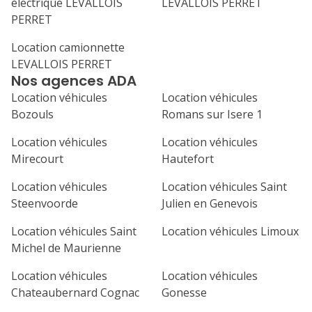
électrique LEVALLOIS
LEVALLOIS PERRET
PERRET
Location camionnette
LEVALLOIS PERRET
Nos agences ADA
Location véhicules
Location véhicules
Bozouls
Romans sur Isere 1
Location véhicules
Location véhicules
Mirecourt
Hautefort
Location véhicules
Location véhicules Saint
Steenvoorde
Julien en Genevois
Location véhicules Saint
Location véhicules Limoux
Michel de Maurienne
Location véhicules
Location véhicules
Chateaubernard Cognac
Gonesse