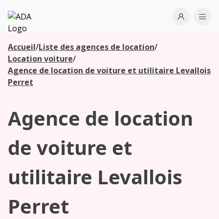
ADA
Open use
Ope
Accueil
/
Liste des agences de location
/
Les
Location voiture
/
agences à
Agence de location de voiture et utilitaire Levallois
proximité
Perret
Agence de location
Commencez
votre
recherche
de voiture et
pour voir les
agences à
utilitaire Levallois
proximité
Perret