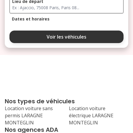
Lieu de départ
Dates et horaires
août 2026
Voir les véhicules
lu
ma
me
je
ve
3
4
5
6
7
10
11
12
13
14
17
18
19
20
21
Nos types de véhicules
24
25
26
27
28
Location voiture sans
Location voiture
permis LARAGNE
électrique LARAGNE
31
MONTEGLIN
MONTEGLIN
septembre 2026
Nos agences ADA