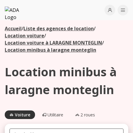
ADA
Open use
Ope
Accueil
/
Liste des agences de location
/
Les
Location voiture
/
agences à
Location voiture à LARAGNE MONTEGLIN
/
proximité
Location minibus à laragne monteglin
Location minibus à
Commencez
votre
recherche
laragne monteglin
pour voir les
agences à
proximité
Voiture
Utilitaire
2 roues