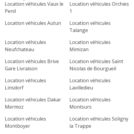
lu
ma
me
je
ve
Location véhicules Vaux le
Location véhicules Orchies
Penil
1
1
2
3
4
Location véhicules Autun
Location véhicules
7
8
9
10
11
Talange
14
15
16
17
18
Location véhicules
Location véhicules
Neufchateau
Mimizan
21
22
23
24
25
Location véhicules Brive
Location véhicules Saint
28
29
30
Gare Livraison
Nicolas de Bourgueil
Location véhicules
Location véhicules
Linsdorf
Lavilledieu
Location véhicules Dakar
Location véhicules
Mermoz
Montsurs
Location véhicules
Location véhicules Soligny
Montboyer
la Trappe