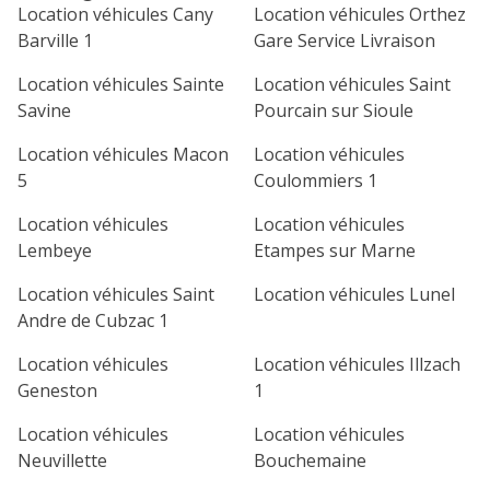
lu
ma
me
je
ve
Location véhicules Cany
Location véhicules Orthez
Barville 1
Gare Service Livraison
1
2
3
4
Location véhicules Sainte
Location véhicules Saint
7
8
9
10
11
Savine
Pourcain sur Sioule
14
15
16
17
18
Location véhicules Macon
Location véhicules
5
Coulommiers 1
21
22
23
24
25
Location véhicules
Location véhicules
28
29
30
Lembeye
Etampes sur Marne
Location véhicules Saint
Location véhicules Lunel
Andre de Cubzac 1
Location véhicules
Location véhicules Illzach
Geneston
1
Location véhicules
Location véhicules
Neuvillette
Bouchemaine