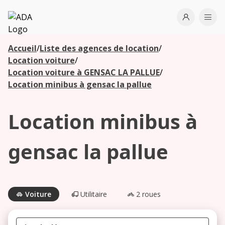
ADA
Open use
Ope
Accueil
/
Liste des agences de location
/
Les
Location voiture
/
agences à
Location voiture à GENSAC LA PALLUE
/
proximité
Location minibus à gensac la pallue
Location minibus à
Commencez
votre
recherche
gensac la pallue
pour voir les
agences à
proximité
Voiture
Utilitaire
2 roues