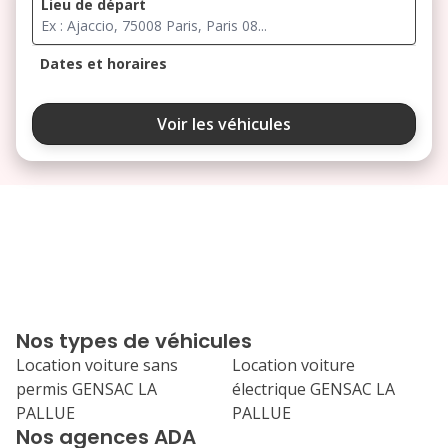
Lieu de départ
Dates et horaires
août 2026
Voir les véhicules
lu
ma
me
je
ve
3
4
5
6
7
10
11
12
13
14
17
18
19
20
21
Nos types de véhicules
24
25
26
27
28
Location voiture sans
Location voiture
permis GENSAC LA
électrique GENSAC LA
31
PALLUE
PALLUE
septembre 2026
Nos agences ADA