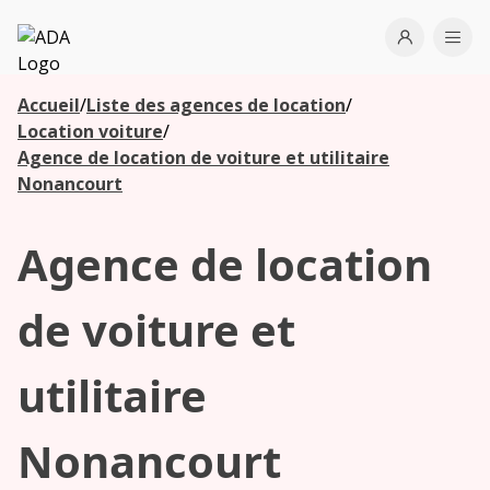
ADA
Open use
Ope
Accueil
/
Liste des agences de location
/
Les
Location voiture
/
agences à
Agence de location de voiture et utilitaire
proximité
Nonancourt
Agence de location
Commencez
votre
recherche
de voiture et
pour voir les
agences à
utilitaire
proximité
Nonancourt