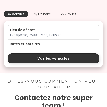
Voiture
Utilitaire
2 roues
Lieu de départ
Dates et horaires
août 2026
Voir les véhicules
lu
ma
me
je
ve
3
4
5
6
7
DITES-NOUS COMMENT ON PEUT
VOUS AIDER
10
11
12
13
14
Contactez notre super
17
18
19
20
21
team !