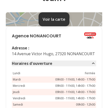
24
25
26
27
28
31
Voir la carte
septembre 2026
lu
ma
me
je
ve
Agence
NONANCOURT
1
2
3
4
Adresse
:
7
8
9
10
11
14 Avenue Victor Hugo, 27320 NONANCOURT
14
15
16
17
18
Horaires d'ouverture
21
22
23
24
25
Lundi
Fermée
Mardi
09h00 - 11h00, 14h00 - 17h00
28
29
30
Mercredi
09h00 - 11h00, 14h00 - 17h00
Jeudi
09h00 - 11h00, 14h00 - 17h00
Vendredi
09h00 - 11h00, 14h00 - 17h00
Samedi
09h00 - 12h00