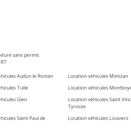
lu
ma
me
je
ve
sa
di
1
2
3
4
5
6
7
8
9
10
11
12
13
14
15
16
oiture sans permis
17
18
19
20
21
22
23
URT
24
25
26
27
28
29
30
éhicules Audun le Roman
Location véhicules Mimizan
31
hicules Tulle
Location véhicules Montboy
éhicules Gien
Location véhicules Saint Vin
Tyrosse
hicules Saint Paul de
Location véhicules Louviers