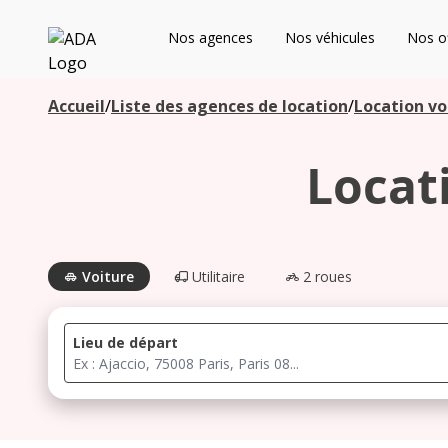
ADA
Nos agences
Nos véhicules
Nos of
Les agences à proximité
Accueil
/
Liste des agences de location
/
Location vo
Locat
Commencez votre recherche pour voir les agences à
proximité
Voiture
Utilitaire
2 roues
Lieu de départ