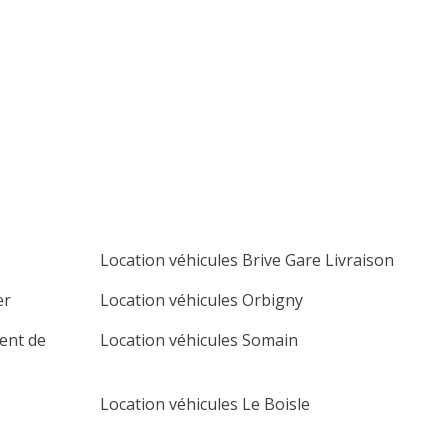
lu
ma
me
je
ve
sa
di
1
2
3
4
5
6
7
8
9
10
11
12
13
14
15
16
17
18
19
20
21
22
23
24
25
26
27
28
29
30
Location véhicules Brive Gare Livraison
er
Location véhicules Orbigny
cent de
Location véhicules Somain
Location véhicules Le Boisle