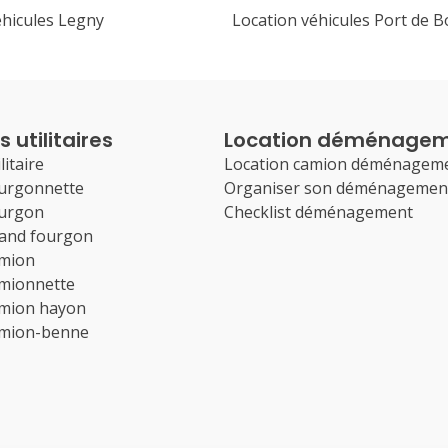
éhicules Legny
Location véhicules Port de B
 utilitaires
Location déménage
litaire
Location camion déménagem
ourgonnette
Organiser son déménagemen
ourgon
Checklist déménagement
rand fourgon
amion
amionnette
amion hayon
amion-benne