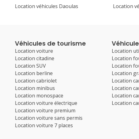
Location véhicules Daoulas
Location v
Véhicules de tourisme
Véhicules
Location voiture
Location uti
Location citadine
Location f
Location SUV
Location f
Location berline
Location g
Location cabriolet
Location c
Location minibus
Location c
Location monospace
Location c
Location voiture électrique
Location c
Location voiture premium
Location voiture sans permis
Location voiture 7 places