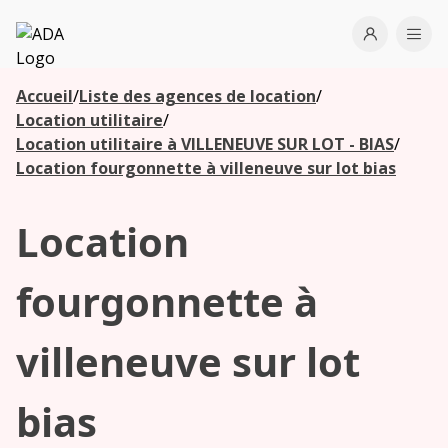
ADA
Open use
Ope
Accueil
/
Liste des agences de location
/
Les
Location utilitaire
/
agences à
Location utilitaire à VILLENEUVE SUR LOT - BIAS
/
proximité
Location fourgonnette à villeneuve sur lot bias
Location
Commencez
votre
recherche
fourgonnette à
pour voir les
agences à
villeneuve sur lot
proximité
bias