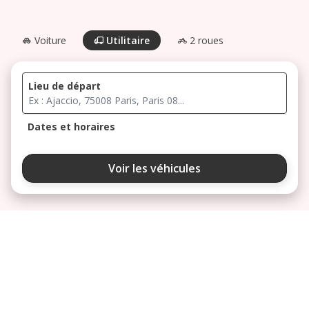
Voiture
Utilitaire
2 roues
Lieu de départ
Dates et horaires
août 2026
Voir les véhicules
lu
ma
me
je
ve
3
4
5
6
7
10
11
12
13
14
17
18
19
20
21