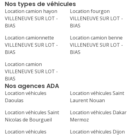
Nos types de véhicules
24
25
26
27
28
Location camion hayon
Location fourgon
VILLENEUVE SUR LOT -
VILLENEUVE SUR LOT -
31
BIAS
BIAS
septembre 2026
Location camionnette
Location camion benne
lu
ma
me
je
ve
VILLENEUVE SUR LOT -
VILLENEUVE SUR LOT -
1
2
3
4
BIAS
BIAS
7
8
9
10
11
Location camion
VILLENEUVE SUR LOT -
14
15
16
17
18
BIAS
Nos agences ADA
21
22
23
24
25
Location véhicules
Location véhicules Saint
Daoulas
Laurent Nouan
28
29
30
Location véhicules Saint
Location véhicules Dakar
Nicolas de Bourgueil
Mermoz
Location véhicules
Location véhicules Dijon