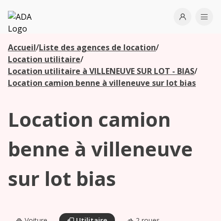
ADA
Open use
Ope
Accueil
/
Liste des agences de location
/
Les
Location utilitaire
/
agences à
Location utilitaire à VILLENEUVE SUR LOT - BIAS
/
proximité
Location camion benne à villeneuve sur lot bias
Location camion
Commencez
votre
recherche
benne à villeneuve
pour voir les
agences à
sur lot bias
proximité
Voiture
Utilitaire
2 roues