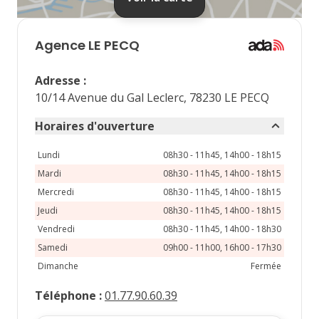
septembre 2026
lu
ma
me
je
ve
Agence
LE PECQ
1
2
3
4
Adresse
:
7
8
9
10
11
10/14 Avenue du Gal Leclerc, 78230 LE PECQ
14
15
16
17
18
Horaires d'ouverture
21
22
23
24
25
Lundi
08h30 - 11h45, 14h00 - 18h15
Mardi
08h30 - 11h45, 14h00 - 18h15
28
29
30
Mercredi
08h30 - 11h45, 14h00 - 18h15
Jeudi
08h30 - 11h45, 14h00 - 18h15
Vendredi
08h30 - 11h45, 14h00 - 18h30
Samedi
09h00 - 11h00, 16h00 - 17h30
Dimanche
Fermée
Téléphone
:
01.77.90.60.39