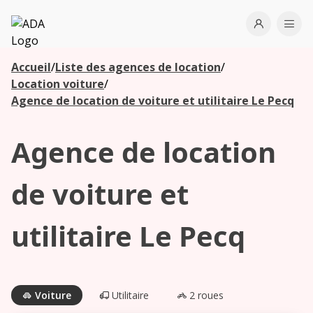
ADA
Open use
Ope
Accueil
/
Liste des agences de location
/
Les
Location voiture
/
agences à
Agence de location de voiture et utilitaire Le Pecq
proximité
Agence de location
Commencez
votre
de voiture et
recherche
pour voir les
utilitaire Le Pecq
agences à
proximité
Voiture
Utilitaire
2 roues