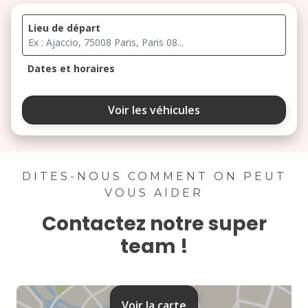
Lieu de départ
Dates et horaires
août 2026
Voir les véhicules
lu
ma
me
je
ve
3
4
5
6
7
DITES-NOUS COMMENT ON PEUT
VOUS AIDER
10
11
12
13
14
Contactez notre super
17
18
19
20
21
team !
24
25
26
27
28
31
Voir la carte