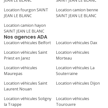
JEAN LE BLANC
SAINT JEAN LE BLANC
31
septembre 2026
Location fourgon SAINT
Location camion benne
JEAN LE BLANC
SAINT JEAN LE BLANC
lu
ma
me
je
ve
Location camion hayon
1
2
3
4
SAINT JEAN LE BLANC
Nos agences ADA
7
8
9
10
11
Location véhicules Belfort
Location véhicules Dax
14
15
16
17
18
Location véhicules Saint
Location véhicules
21
22
23
24
25
Priest en Jarez
Morteau
Location véhicules
Location véhicules La
28
29
30
Maurepas
Souterraine
Location véhicules Saint
Location véhicules Dijon
Laurent Nouan
Location véhicules Soligny
Location véhicules
la Trappe
Tourouvre