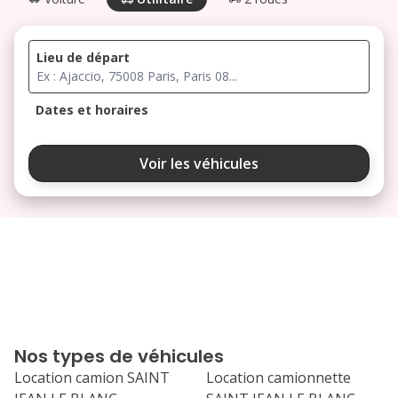
Lieu de départ
Dates et horaires
août 2026
Voir les véhicules
lu
ma
me
je
ve
3
4
5
6
7
10
11
12
13
14
17
18
19
20
21
Nos types de véhicules
24
25
26
27
28
Location camion SAINT
Location camionnette