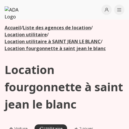
ADA
Open use
Ope
Accueil
/
Liste des agences de location
/
Les
Location utilitaire
/
agences à
Location utilitaire à SAINT JEAN LE BLANC
/
proximité
Location fourgonnette à saint jean le blanc
Location
Commencez
votre
recherche
fourgonnette à saint
pour voir les
agences à
jean le blanc
proximité
Voiture
Utilitaire
2 roues