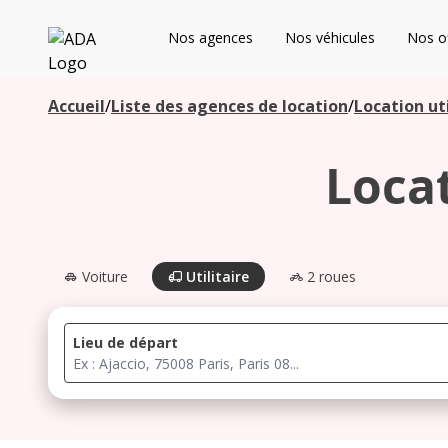
ADA
Nos agences
Nos véhicules
Nos of
Les agences à proximité
Accueil
/
Liste des agences de location
/
Location uti
Loca
Commencez votre recherche pour voir les agences à
proximité
Voiture
Utilitaire
2 roues
Lieu de départ