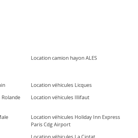
lu
ma
me
je
ve
sa
di
1
2
3
4
5
6
7
8
9
10
11
12
13
14
15
16
17
18
19
20
Location camion hayon ALES
21
22
23
24
25
26
27
28
29
30
nin
Location véhicules Licques
a Rolande
Location véhicules Illifaut
Male
Location véhicules Holiday Inn Express
Paris Cdg Airport
Location véhicules La Ciotat