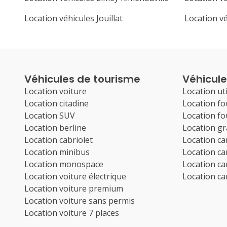
Location véhicules Jouillat
Location vé
Véhicules de tourisme
Véhicules
Location voiture
Location uti
Location citadine
Location f
Location SUV
Location f
Location berline
Location g
Location cabriolet
Location c
Location minibus
Location c
Location monospace
Location c
Location voiture électrique
Location c
Location voiture premium
Location voiture sans permis
Location voiture 7 places