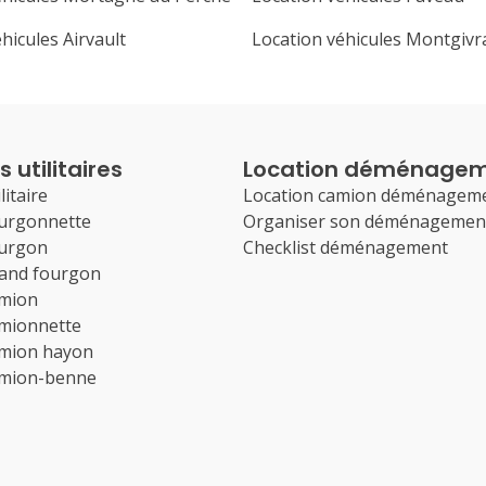
hicules Airvault
Location véhicules Montgivr
 utilitaires
Location déménage
litaire
Location camion déménagem
ourgonnette
Organiser son déménagemen
ourgon
Checklist déménagement
rand fourgon
amion
amionnette
amion hayon
amion-benne