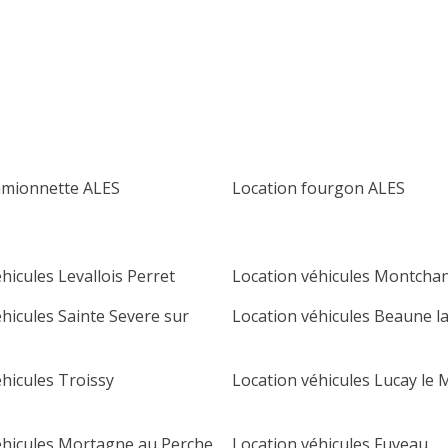
lu
ma
me
je
ve
sa
di
1
2
3
4
5
6
7
8
9
10
11
12
13
14
15
16
amionnette ALES
Location fourgon ALES
17
18
19
20
21
22
23
24
25
26
27
28
29
30
hicules Levallois Perret
Location véhicules Montcha
31
hicules Sainte Severe sur
Location véhicules Beaune l
hicules Troissy
Location véhicules Lucay le 
éhicules Mortagne au Perche
Location véhicules Fuveau