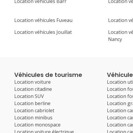
Location véhicules Barr
Location v
Location véhicules Fuveau
Location vé
Location véhicules Jouillat
Location v
Nancy
Véhicules de tourisme
Véhicules
Location voiture
Location uti
Location citadine
Location f
Location SUV
Location f
Location berline
Location g
Location cabriolet
Location c
Location minibus
Location c
Location monospace
Location c
Location voiture électrique
Location c