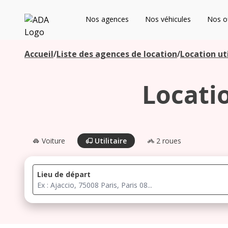
ADA
Nos agences
Nos véhicules
Nos of
Les agences à proximité
Accueil
/
Liste des agences de location
/
Location uti
Locati
Commencez votre recherche pour voir les agences à
proximité
Voiture
Utilitaire
2 roues
Lieu de départ