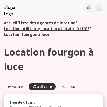
ADA
Open use
Ope
Accueil
/
Liste des agences de location
/
Les
Location utilitaire
/
Location utilitaire à LUCE
/
agences à
Location fourgon à luce
proximité
Location fourgon à
Commencez
votre
luce
recherche
pour voir les
agences à
proximité
Voiture
Utilitaire
2 roues
Lieu de départ