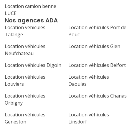
Location camion benne
1
2
3
4
LUCE
Nos agences ADA
7
8
9
10
11
Location véhicules
Location véhicules Port de
14
15
16
17
18
Talange
Bouc
21
22
23
24
25
Location véhicules
Location véhicules Gien
Neufchateau
28
29
30
Location véhicules Digoin
Location véhicules Belfort
Location véhicules
Location véhicules
Louviers
Daoulas
Location véhicules
Location véhicules Chanas
Orbigny
Location véhicules
Location véhicules
Geneston
Linsdorf