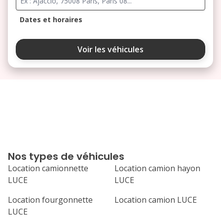
Dates et horaires
août 2026
Voir les véhicules
lu
ma
me
je
ve
3
4
5
6
7
10
11
12
13
14
17
18
19
20
21
Nos types de véhicules
24
25
26
27
28
Location camionnette
Location camion hayon
LUCE
LUCE
31
septembre 2026
Location fourgonnette
Location camion LUCE
LUCE
lu
ma
me
je
ve