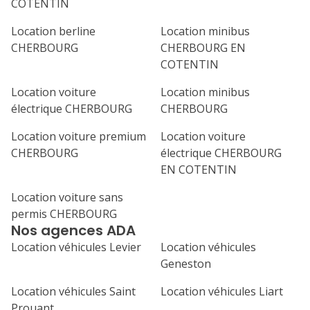
COTENTIN
1
2
3
4
Location berline
Location minibus
7
8
9
10
11
CHERBOURG
CHERBOURG EN
COTENTIN
14
15
16
17
18
Location voiture
Location minibus
21
22
23
24
25
électrique CHERBOURG
CHERBOURG
Location voiture premium
Location voiture
28
29
30
CHERBOURG
électrique CHERBOURG
EN COTENTIN
Location voiture sans
permis CHERBOURG
Nos agences ADA
Location véhicules Levier
Location véhicules
Geneston
Location véhicules Saint
Location véhicules Liart
Prouant