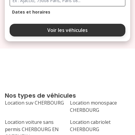
Dates et horaires
août 2026
Voir les véhicules
lu
ma
me
je
ve
3
4
5
6
7
10
11
12
13
14
17
18
19
20
21
Nos types de véhicules
24
25
26
27
28
Location suv CHERBOURG
Location monospace
CHERBOURG
31
septembre 2026
Location voiture sans
Location cabriolet
permis CHERBOURG EN
CHERBOURG
lu
ma
me
je
ve