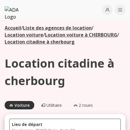
ADA
Open use
Ope
Accueil
/
Liste des agences de location
/
Les
Location voiture
/
Location voiture à CHERBOURG
/
agences à
Location citadine à cherbourg
proximité
Location citadine à
Commencez
votre
cherbourg
recherche
pour voir les
agences à
proximité
Voiture
Utilitaire
2 roues
Lieu de départ