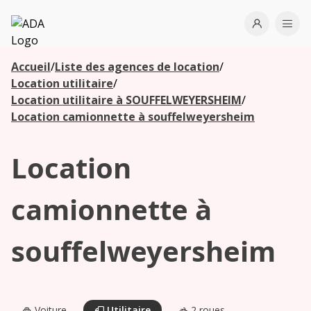
ADA
Open use
Ope
Accueil
/
Liste des agences de location
/
Les
Location utilitaire
/
agences à
Location utilitaire à SOUFFELWEYERSHEIM
/
proximité
Location camionnette à souffelweyersheim
Location
Commencez
votre
recherche
camionnette à
pour voir les
agences à
souffelweyersheim
proximité
Voiture
Utilitaire
2 roues