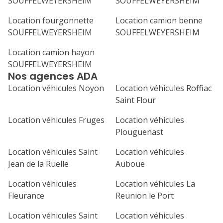
SOUFFELWEYERSHEIM
SOUFFELWEYERSHEIM
31
septembre 2026
Location fourgonnette
Location camion benne
SOUFFELWEYERSHEIM
SOUFFELWEYERSHEIM
lu
ma
me
je
ve
Location camion hayon
1
2
3
4
SOUFFELWEYERSHEIM
Nos agences ADA
7
8
9
10
11
Location véhicules Noyon
Location véhicules Roffiac
14
15
16
17
18
Saint Flour
21
22
23
24
25
Location véhicules Fruges
Location véhicules
Plouguenast
28
29
30
Location véhicules Saint
Location véhicules
Jean de la Ruelle
Auboue
Location véhicules
Location véhicules La
Fleurance
Reunion le Port
Location véhicules Saint
Location véhicules