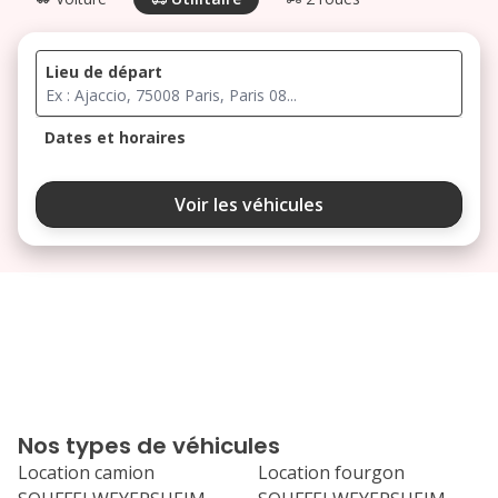
Lieu de départ
Dates et horaires
août 2026
Voir les véhicules
lu
ma
me
je
ve
3
4
5
6
7
10
11
12
13
14
17
18
19
20
21
Nos types de véhicules
24
25
26
27
28
Location camion
Location fourgon