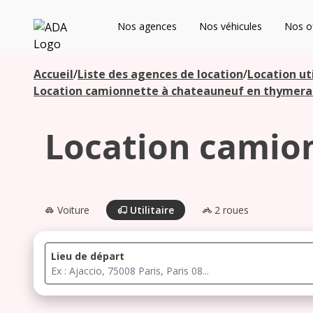
ADA
Nos agences
Nos véhicules
Nos of
Les agences à proximité
Accueil
/
Liste des agences de location
/
Location uti
Location camionnette à chateauneuf en thymera
Commencez votre recherche pour voir les agences à
Location camio
proximité
Voiture
Utilitaire
2 roues
Lieu de départ