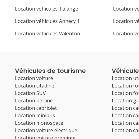
Location véhicules Talange
Location v
Location véhicules Annecy 1
Location v
Location véhicules Valenton
Location v
Véhicules de tourisme
Véhicules
Location voiture
Location uti
Location citadine
Location f
Location SUV
Location f
Location berline
Location g
Location cabriolet
Location c
Location minibus
Location c
Location monospace
Location c
Location voiture électrique
Location c
Location voiture premium