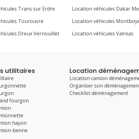
éhicules Trans sur Erdre
Location véhicules Dakar M
éhicules Tourouvre
Location véhicules Montboy
éhicules Dreux Vernouillet
Location véhicules Valreas
 utilitaires
Location déménage
litaire
Location camion déménagem
ourgonnette
Organiser son déménagemen
ourgon
Checklist déménagement
rand fourgon
amion
amionnette
amion hayon
amion-benne