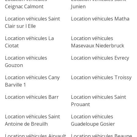
Ceignac Calmont
Junien
Location véhicules Saint
Location véhicules Matha
Clair sur l Elle
Location véhicules La
Location véhicules
Ciotat
Masevaux Niederbruck
Location véhicules
Location véhicules Evrecy
Gouzon
Location véhicules Cany
Location véhicules Troissy
Barville 1
Location véhicules Barr
Location véhicules Saint
Prouant
Location véhicules Saint
Location véhicules
Antoine de Breuilh
Guadeloupe Gosier
Location véhicules Airvault
Location véhicules Beaune