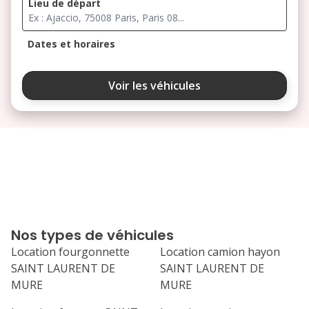
Lieu de départ
Dates et horaires
août 2026
Voir les véhicules
lu
ma
me
je
ve
3
4
5
6
7
10
11
12
13
14
17
18
19
20
21
Nos types de véhicules
24
25
26
27
28
Location fourgonnette
Location camion hayon
SAINT LAURENT DE
SAINT LAURENT DE
31
MURE
MURE
septembre 2026