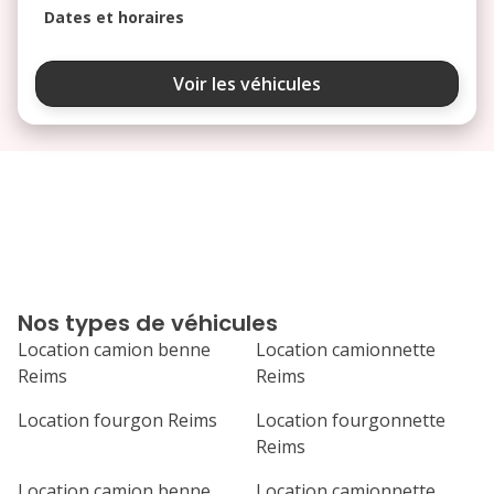
Dates et horaires
août 2026
Voir les véhicules
lu
ma
me
je
ve
3
4
5
6
7
10
11
12
13
14
17
18
19
20
21
Nos types de véhicules
24
25
26
27
28
Location camion benne
Location camionnette
Reims
Reims
31
septembre 2026
Location fourgon Reims
Location fourgonnette
Reims
lu
ma
me
je
ve
Location camion benne
Location camionnette
1
2
3
4