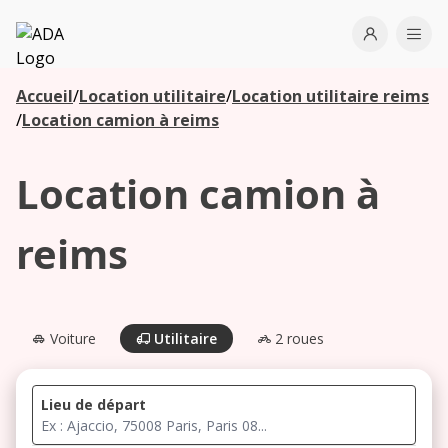
ADA
Open use
Ope
Accueil
/
Location utilitaire
/
Location utilitaire reims
Les
/
Location camion à reims
agences à
proximité
Location camion à
Commencez
reims
votre
recherche
pour voir les
agences à
Voiture
Utilitaire
2 roues
proximité
Lieu de départ