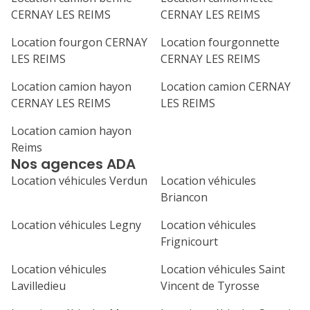
CERNAY LES REIMS
CERNAY LES REIMS
7
8
9
10
11
Location fourgon CERNAY
Location fourgonnette
LES REIMS
CERNAY LES REIMS
14
15
16
17
18
Location camion hayon
Location camion CERNAY
21
22
23
24
25
CERNAY LES REIMS
LES REIMS
28
29
30
Location camion hayon
Reims
Nos agences ADA
Location véhicules Verdun
Location véhicules
Briancon
Location véhicules Legny
Location véhicules
Frignicourt
Location véhicules
Location véhicules Saint
Lavilledieu
Vincent de Tyrosse