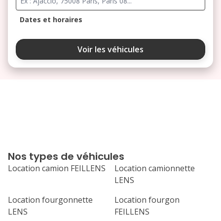
Dates et horaires
août 2026
Voir les véhicules
lu
ma
me
je
ve
3
4
5
6
7
10
11
12
13
14
17
18
19
20
21
Nos types de véhicules
24
25
26
27
28
Location camion FEILLENS
Location camionnette
LENS
31
septembre 2026
Location fourgonnette
Location fourgon
LENS
FEILLENS
lu
ma
me
je
ve