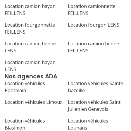
Location camion hayon
Location camionnette
1
2
3
4
FEILLENS
FEILLENS
7
8
9
10
11
Location fourgonnette
Location fourgon LENS
FEILLENS
14
15
16
17
18
Location camion benne
Location camion benne
21
22
23
24
25
LENS
FEILLENS
28
29
30
Location camion hayon
LENS
Nos agences ADA
Location véhicules
Location véhicules Sainte
Pontmain
Bazeille
Location véhicules Limoux
Location véhicules Saint
Julien en Genevois
Location véhicules
Location véhicules
Blasimon
Louhans