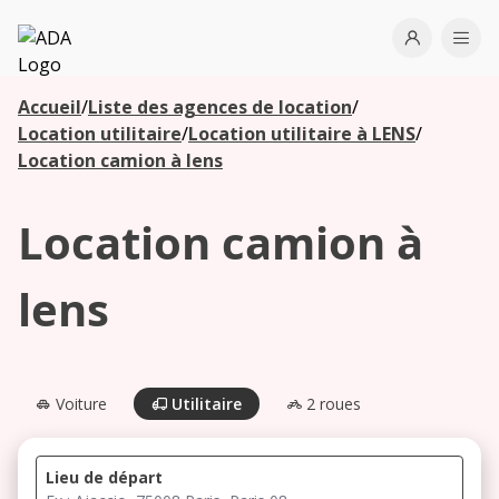
ADA
Open use
Ope
Accueil
/
Liste des agences de location
/
Les
Location utilitaire
/
Location utilitaire à LENS
/
agences à
Location camion à lens
proximité
Location camion à
Commencez
votre
lens
recherche
pour voir les
agences à
proximité
Voiture
Utilitaire
2 roues
Lieu de départ