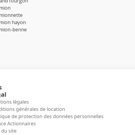
rand fourgon
amion
amionnette
amion hayon
amion-benne
s
al
ions légales
itions générales de location
tique de protection des données personnelles
ce Actionnaires
 du site