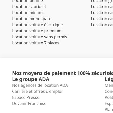
Location berline
Location g
Location cabriolet
Location c
Location minibus
Location c
Location monospace
Location c
Location voiture électrique
Location c
Location voiture premium
Location voiture sans permis
Location voiture 7 places
Nos moyens de paiement 100% sécurisé
Le groupe ADA
Lég
Nos agences de location ADA
Ment
Carrière et offres d'emploi
Cond
Espace Presse
Poli
Devenir Franchisé
Espa
Plan