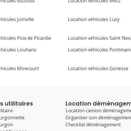
éhicules Bozouls
Location véhicules Metz
hicules Joinville
Location véhicules Luzy
hicules Poix de Picardie
Location véhicules Saint Ne
éhicules Louhans
Location véhicules Pontmain
éhicules Mirecourt
Location véhicules Gonesse
 utilitaires
Location déménage
litaire
Location camion déménagem
ourgonnette
Organiser son déménagemen
ourgon
Checklist déménagement