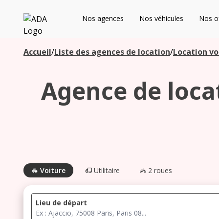
ADA
Nos agences
Nos véhicules
Nos of
Les agences à proximité
Accueil
/
Liste des agences de location
/
Location vo
Agence de locat
Commencez votre recherche pour voir les agences à
proximité
Voiture
Utilitaire
2 roues
Lieu de départ