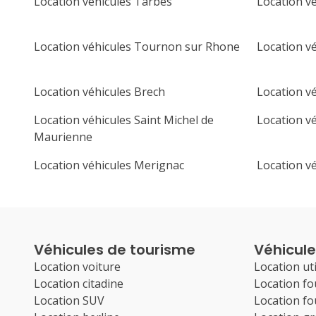
Location véhicules Tarbes
Location v
Location véhicules Tournon sur Rhone
Location vé
Location véhicules Brech
Location vé
Location véhicules Saint Michel de
Location v
Maurienne
Location véhicules Merignac
Location v
Véhicules de tourisme
Véhicules
Location voiture
Location uti
Location citadine
Location f
Location SUV
Location f