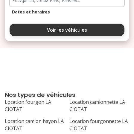
Dates et horaires
août 2026
Voir les véhicules
lu
ma
me
je
ve
3
4
5
6
7
10
11
12
13
14
17
18
19
20
21
Nos types de véhicules
24
25
26
27
28
Location fourgon LA
Location camionnette LA
CIOTAT
CIOTAT
31
septembre 2026
Location camion hayon LA
Location fourgonnette LA
CIOTAT
CIOTAT
lu
ma
me
je
ve