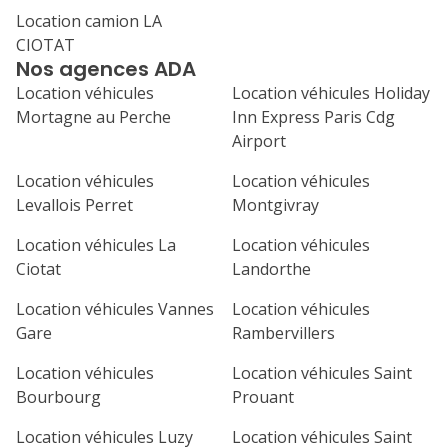
Location camion LA
1
2
3
4
CIOTAT
Nos agences ADA
7
8
9
10
11
Location véhicules
Location véhicules Holiday
14
15
16
17
18
Mortagne au Perche
Inn Express Paris Cdg
Airport
21
22
23
24
25
Location véhicules
Location véhicules
28
29
30
Levallois Perret
Montgivray
Location véhicules La
Location véhicules
Ciotat
Landorthe
Location véhicules Vannes
Location véhicules
Gare
Rambervillers
Location véhicules
Location véhicules Saint
Bourbourg
Prouant
Location véhicules Luzy
Location véhicules Saint