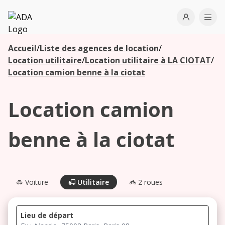
ADA
Open use
Ope
Accueil
/
Liste des agences de location
/
Les
Location utilitaire
/
Location utilitaire à LA CIOTAT
/
agences à
Location camion benne à la ciotat
proximité
Location camion
Commencez
votre
benne à la ciotat
recherche
pour voir les
agences à
proximité
Voiture
Utilitaire
2 roues
Lieu de départ