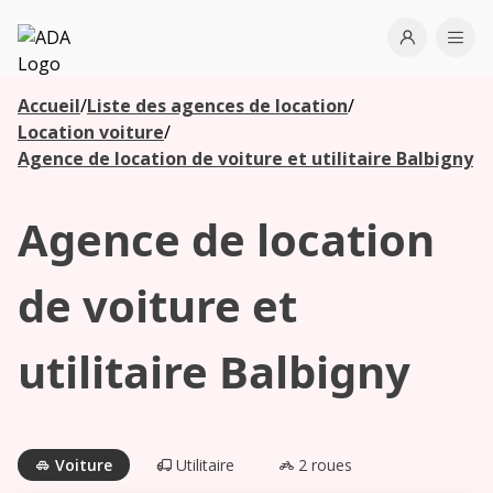
ADA
Open use
Ope
Accueil
/
Liste des agences de location
/
Les
Location voiture
/
agences à
Agence de location de voiture et utilitaire Balbigny
proximité
Agence de location
Commencez
votre
de voiture et
recherche
pour voir les
utilitaire Balbigny
agences à
proximité
Voiture
Utilitaire
2 roues