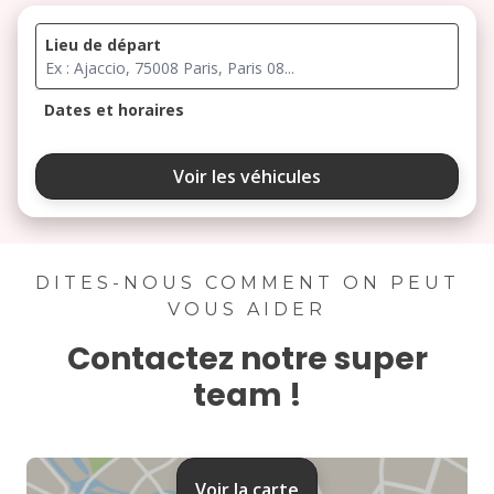
Lieu de départ
Dates et horaires
août 2026
Voir les véhicules
lu
ma
me
je
ve
3
4
5
6
7
DITES-NOUS COMMENT ON PEUT
VOUS AIDER
10
11
12
13
14
Contactez notre super
17
18
19
20
21
team !
24
25
26
27
28
31
Voir la carte