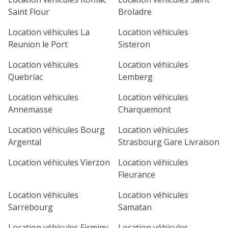
Saint Flour
Broladre
Location véhicules La
Location véhicules
Reunion le Port
Sisteron
Location véhicules
Location véhicules
Quebriac
Lemberg
Location véhicules
Location véhicules
Annemasse
Charquemont
Location véhicules Bourg
Location véhicules
Argental
Strasbourg Gare Livraison
Location véhicules Vierzon
Location véhicules
Fleurance
Location véhicules
Location véhicules
Sarrebourg
Samatan
Location véhicules Firminy
Location véhicules