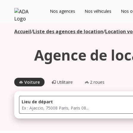
ADA
Nos agences
Nos véhicules
Nos of
Les agences à proximité
Accueil
/
Liste des agences de location
/
Location vo
Agence de loca
Commencez votre recherche pour voir les agences à
proximité
Voiture
Utilitaire
2 roues
Lieu de départ