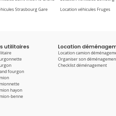
éhicules Strasbourg Gare
Location véhicules Fruges
 utilitaires
Location déménage
litaire
Location camion déménagem
ourgonnette
Organiser son déménagemen
ourgon
Checklist déménagement
rand fourgon
amion
amionnette
amion hayon
amion-benne