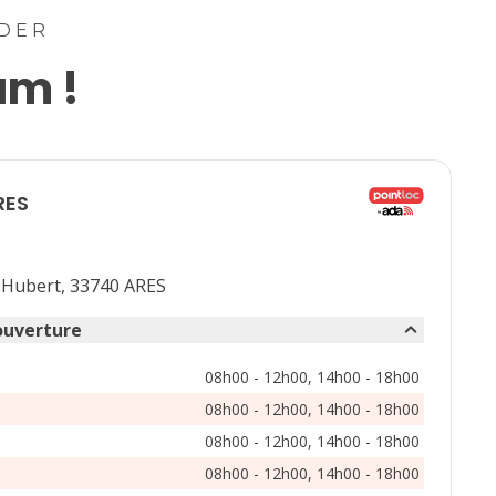
lu
ma
me
je
ve
sa
di
IDER
am !
1
2
3
4
5
6
7
8
9
10
11
12
13
14
15
16
17
18
19
20
RES
21
22
23
24
25
26
27
28
29
30
t Hubert, 33740 ARES
ouverture
08h00 - 12h00, 14h00 - 18h00
08h00 - 12h00, 14h00 - 18h00
08h00 - 12h00, 14h00 - 18h00
08h00 - 12h00, 14h00 - 18h00