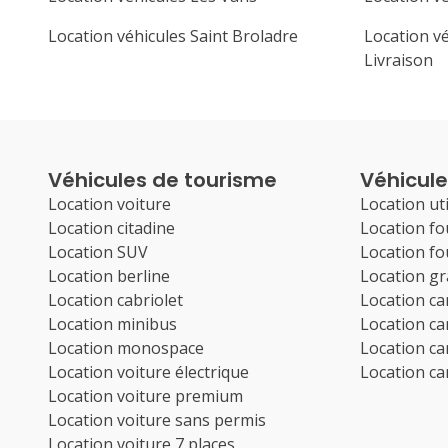
Location véhicules Saint Broladre
Location v
Livraison
Véhicules de tourisme
Véhicules
Location voiture
Location uti
Location citadine
Location f
Location SUV
Location f
Location berline
Location g
Location cabriolet
Location c
Location minibus
Location c
Location monospace
Location c
Location voiture électrique
Location c
Location voiture premium
Location voiture sans permis
Location voiture 7 places