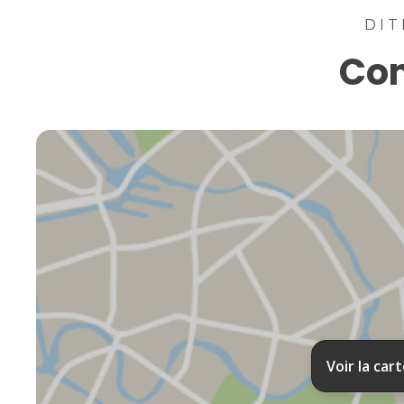
DIT
Con
Voir la car