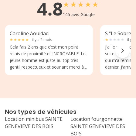
4.8
★
★
★
★
★
145
avis Google
Caroline Aouidad
S “Le Sobre”
★
★
★
★
★
il y a 2 mois
★
★
★
★
★
il y 
Cela fais 2 ans que c’est mon point
J'ai le regret d
relais de proximité et INCROYABLE! Le
suite au compo
jeune homme est juste au top très
qui m'a remis le
gentil respectueux et souriant merci à
dernier. J'arrive je le salut, il me dit
vous. Et l’autre monsieur qui gère aussi
bonjour dans 
pareil très gentil arrangeant sur les
ma direction, l
horaires et accueillant. Merci à vous 2 !
son écran, j'att
la a traité ses 
qu'il fesait 😡😡😡 Je lui fa
remarque, en lu
Nos types de véhicules
récupérer un col
Location minibus SAINTE
Location fourgonnette
moins me le rem
GENEVIEVE DES BOIS
SAINTE GENEVIEVE DES
5 minutes que j'attends
BOIS
appareil, il me 