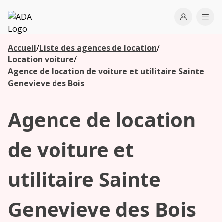
ADA
Open use
Ope
Accueil
/
Liste des agences de location
/
Les
Location voiture
/
agences à
Agence de location de voiture et utilitaire Sainte
proximité
Genevieve des Bois
Agence de location
Commencez
votre
recherche
de voiture et
pour voir les
agences à
utilitaire Sainte
proximité
Genevieve des Bois