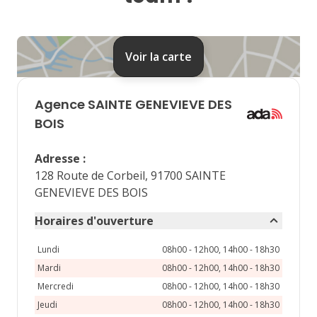
24
25
26
27
28
31
Voir la carte
septembre 2026
lu
ma
me
je
ve
Agence
SAINTE GENEVIEVE DES
1
2
3
4
BOIS
7
8
9
10
11
Adresse
:
128 Route de Corbeil, 91700 SAINTE
14
15
16
17
18
GENEVIEVE DES BOIS
21
22
23
24
25
Horaires d'ouverture
28
29
30
Lundi
08h00 - 12h00, 14h00 - 18h30
Mardi
08h00 - 12h00, 14h00 - 18h30
Mercredi
08h00 - 12h00, 14h00 - 18h30
Jeudi
08h00 - 12h00, 14h00 - 18h30