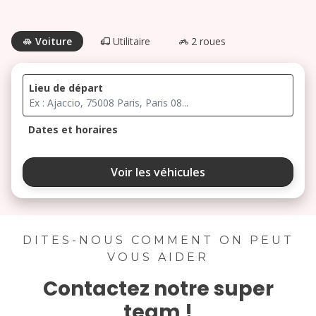
Voiture
Utilitaire
2 roues
Lieu de départ
Dates et horaires
août 2026
Voir les véhicules
lu
ma
me
je
ve
3
4
5
6
7
DITES-NOUS COMMENT ON PEUT
VOUS AIDER
10
11
12
13
14
Contactez notre super
17
18
19
20
21
team !