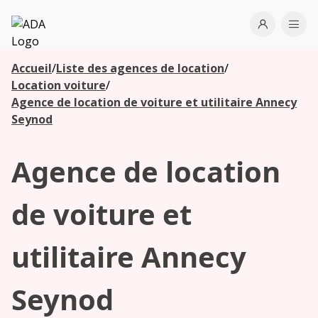
ADA
Open use
Ope
Accueil
/
Liste des agences de location
/
Les
Location voiture
/
agences à
Agence de location de voiture et utilitaire Annecy
proximité
Seynod
Agence de location
Commencez
votre
recherche
de voiture et
pour voir les
agences à
utilitaire Annecy
proximité
Seynod