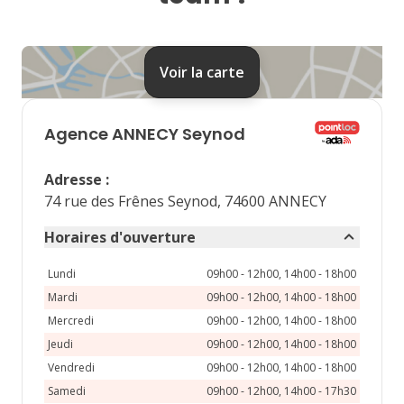
24
25
26
27
28
31
Voir la carte
septembre 2026
lu
ma
me
je
ve
Agence
ANNECY Seynod
1
2
3
4
Adresse
:
7
8
9
10
11
74 rue des Frênes Seynod, 74600 ANNECY
14
15
16
17
18
Horaires d'ouverture
21
22
23
24
25
Lundi
09h00 - 12h00, 14h00 - 18h00
Mardi
09h00 - 12h00, 14h00 - 18h00
28
29
30
Mercredi
09h00 - 12h00, 14h00 - 18h00
Jeudi
09h00 - 12h00, 14h00 - 18h00
Vendredi
09h00 - 12h00, 14h00 - 18h00
Samedi
09h00 - 12h00, 14h00 - 17h30