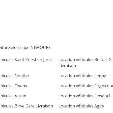
lu
ma
me
je
ve
sa
di
1
2
3
4
5
6
7
8
9
10
11
12
13
14
15
16
oiture électrique NEMOURS
17
18
19
20
21
22
23
hicules Saint Priest en Jarez
Location véhicules Belfort G
24
25
26
27
28
29
30
Livraison
31
éhicules Neulise
Location véhicules Legny
éhicules Civens
Location véhicules Frignicou
éhicules Autun
Location véhicules Linsdorf
hicules Brive Gare Livraison
Location véhicules Agde