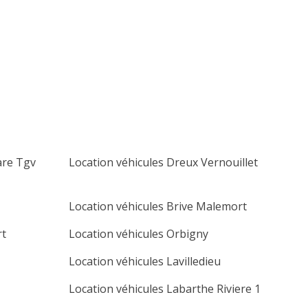
lu
ma
me
je
ve
sa
di
1
2
3
4
5
6
7
8
9
10
11
12
13
14
15
16
17
18
19
20
21
22
23
24
25
26
27
are Tgv
Location véhicules Dreux Vernouillet
28
29
30
Location véhicules Brive Malemort
rt
Location véhicules Orbigny
Location véhicules Lavilledieu
Location véhicules Labarthe Riviere 1