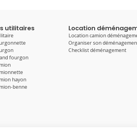
 utilitaires
Location déménage
litaire
Location camion déménagem
ourgonnette
Organiser son déménagemen
ourgon
Checklist déménagement
rand fourgon
amion
amionnette
amion hayon
amion-benne