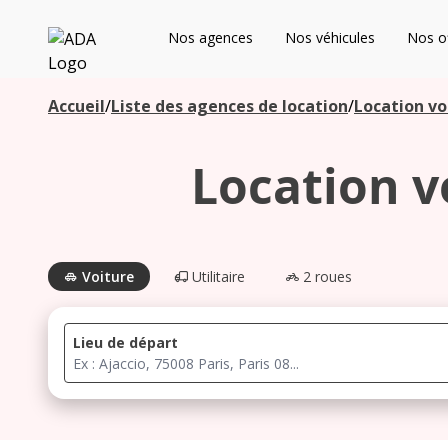
ADA
Nos agences
Nos véhicules
Nos of
Les agences à proximité
Accueil
/
Liste des agences de location
/
Location vo
Location v
Commencez votre recherche pour voir les agences à
proximité
Voiture
Utilitaire
2 roues
Lieu de départ