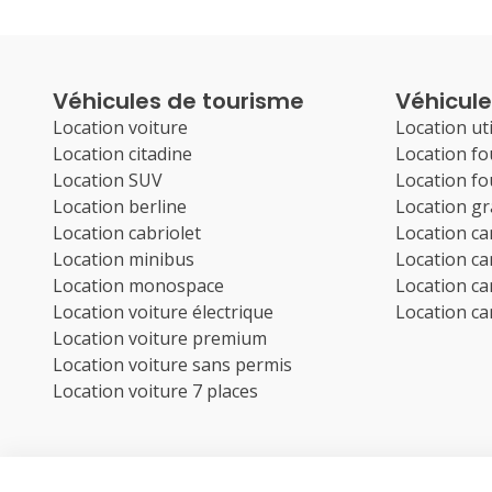
Véhicules de tourisme
Véhicules
Location voiture
Location uti
Location citadine
Location f
Location SUV
Location f
Location berline
Location g
Location cabriolet
Location c
Location minibus
Location c
Location monospace
Location c
Location voiture électrique
Location c
Location voiture premium
Location voiture sans permis
Location voiture 7 places