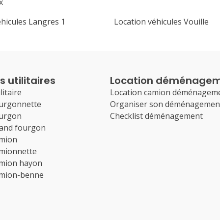
x
éhicules Langres 1
Location véhicules Vouille
 utilitaires
Location déménage
litaire
Location camion déménagem
ourgonnette
Organiser son déménagemen
ourgon
Checklist déménagement
rand fourgon
amion
amionnette
amion hayon
amion-benne