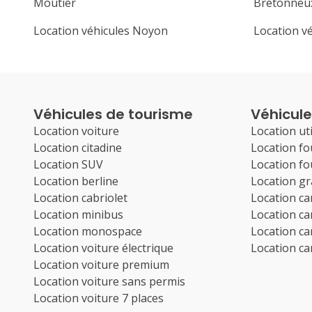
Moutier
Bretonneu
Location véhicules Noyon
Location v
Véhicules de tourisme
Véhicules
Location voiture
Location uti
Location citadine
Location f
Location SUV
Location f
Location berline
Location g
Location cabriolet
Location c
Location minibus
Location c
Location monospace
Location c
Location voiture électrique
Location c
Location voiture premium
Location voiture sans permis
Location voiture 7 places