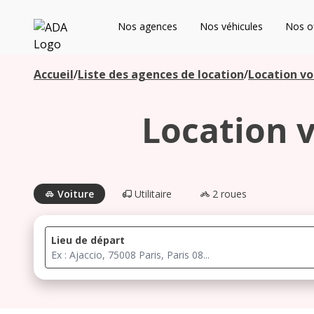
ADA
Nos agences
Nos véhicules
Nos of
Les agences à proximité
Accueil
/
Liste des agences de location
/
Location vo
Location 
Commencez votre recherche pour voir les agences à
proximité
Voiture
Utilitaire
2 roues
Lieu de départ