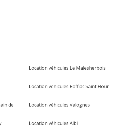
lu
ma
me
je
ve
sa
di
1
2
3
4
5
6
7
8
9
10
11
12
13
14
15
16
17
18
19
20
21
22
23
24
25
26
27
Location véhicules Le Malesherbois
28
29
30
Location véhicules Roffiac Saint Flour
main de
Location véhicules Valognes
y
Location véhicules Albi