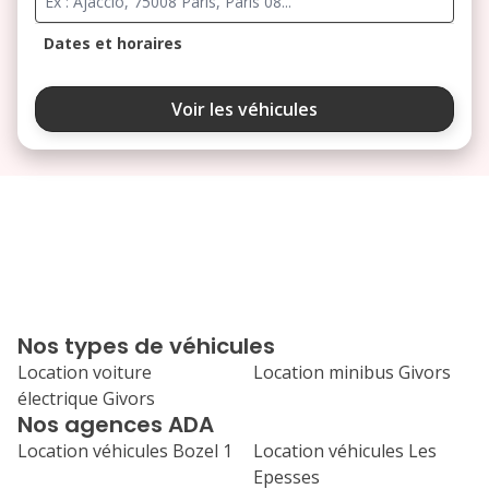
Dates et horaires
août 2026
Voir les véhicules
lu
ma
me
je
ve
3
4
5
6
7
10
11
12
13
14
17
18
19
20
21
Nos types de véhicules
24
25
26
27
28
Location voiture
Location minibus Givors
électrique Givors
31
Nos agences ADA
septembre 2026
Location véhicules Bozel 1
Location véhicules Les
lu
ma
me
je
ve
Epesses