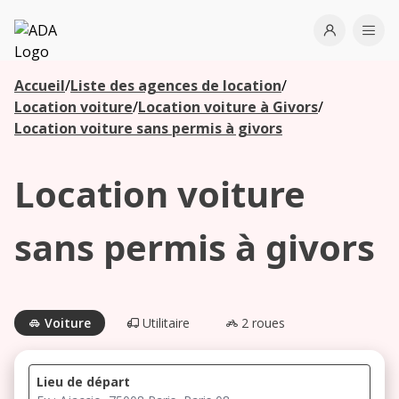
ADA
Open use
Ope
Accueil
/
Liste des agences de location
/
Les
Location voiture
/
Location voiture à Givors
/
agences à
Location voiture sans permis à givors
proximité
Location voiture
Commencez
votre
sans permis à givors
recherche
pour voir les
agences à
proximité
Voiture
Utilitaire
2 roues
Lieu de départ