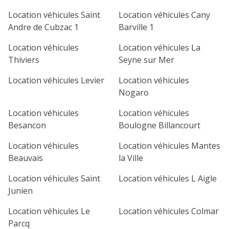
1
2
3
4
Location véhicules Saint
Location véhicules Cany
Andre de Cubzac 1
Barville 1
7
8
9
10
11
Location véhicules
Location véhicules La
14
15
16
17
18
Thiviers
Seyne sur Mer
21
22
23
24
25
Location véhicules Levier
Location véhicules
Nogaro
28
29
30
Location véhicules
Location véhicules
Besancon
Boulogne Billancourt
Location véhicules
Location véhicules Mantes
Beauvais
la Ville
Location véhicules Saint
Location véhicules L Aigle
Junien
Location véhicules Le
Location véhicules Colmar
Parcq