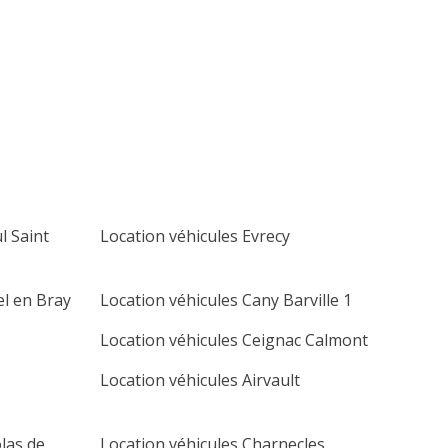
lu
ma
me
je
ve
sa
di
1
2
3
4
5
6
7
8
9
10
11
12
13
14
15
16
17
18
19
20
21
22
23
24
25
26
27
l Saint
Location véhicules Evrecy
28
29
30
el en Bray
Location véhicules Cany Barville 1
Location véhicules Ceignac Calmont
Location véhicules Airvault
olas de
Location véhicules Charnecles