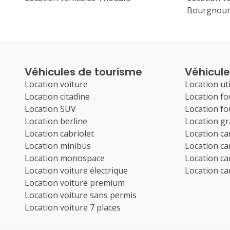
Bourgnou
Véhicules de tourisme
Véhicules
Location voiture
Location uti
Location citadine
Location f
Location SUV
Location f
Location berline
Location g
Location cabriolet
Location c
Location minibus
Location c
Location monospace
Location c
Location voiture électrique
Location c
Location voiture premium
Location voiture sans permis
Location voiture 7 places