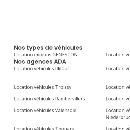
Nos types de véhicules
Location minibus GENESTON
Location v
Nos agences ADA
Location véhicules Illifaut
Location vé
Location véhicules Troissy
Location vé
Location véhicules Rambervillers
Location v
Location véhicules Valensole
Location v
Niederbru
Location véhicules Thouars
Location v