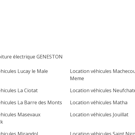
lu
ma
me
je
ve
sa
di
1
2
3
4
5
6
7
8
9
10
11
12
13
14
15
16
oiture électrique GENESTON
17
18
19
20
21
22
23
hicules Lucay le Male
Location véhicules Machecou
24
25
26
27
28
29
30
Meme
31
hicules La Ciotat
Location véhicules Neufchat
éhicules La Barre des Monts
Location véhicules Matha
éhicules Masevaux
Location véhicules Jouillat
ck
éhicules Mirandol
Location véhicules Saint Nic