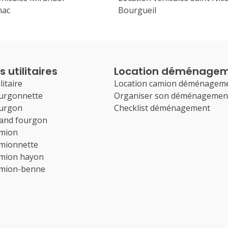
nac
Bourgueil
 utilitaires
Location déménage
litaire
Location camion déménagem
ourgonnette
Organiser son déménagemen
ourgon
Checklist déménagement
rand fourgon
amion
amionnette
amion hayon
amion-benne