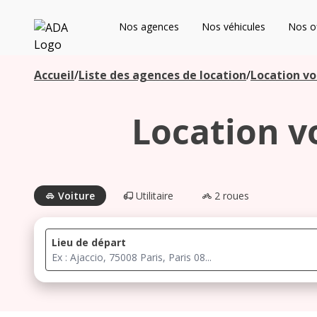
ADA
Nos agences
Nos véhicules
Nos of
Les agences à proximité
Accueil
/
Liste des agences de location
/
Location vo
Location v
Commencez votre recherche pour voir les agences à
proximité
Voiture
Utilitaire
2 roues
Lieu de départ