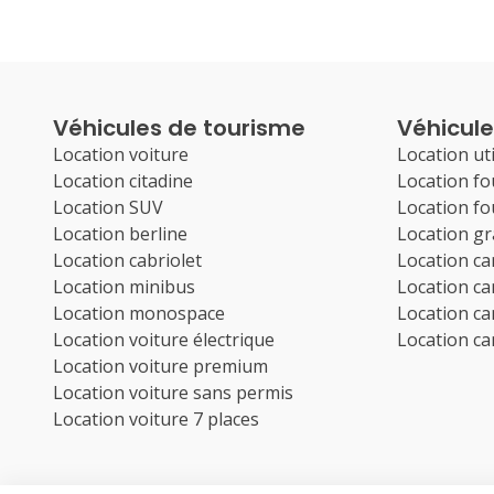
Véhicules de tourisme
Véhicules
Location voiture
Location uti
Location citadine
Location f
Location SUV
Location f
Location berline
Location g
Location cabriolet
Location c
Location minibus
Location c
Location monospace
Location c
Location voiture électrique
Location c
Location voiture premium
Location voiture sans permis
Location voiture 7 places