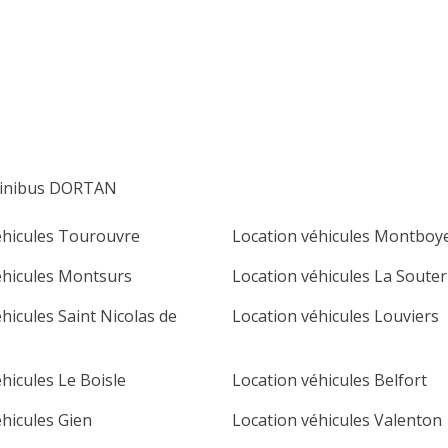
lu
ma
me
je
ve
sa
di
1
2
3
4
5
6
7
8
9
10
11
12
13
14
15
16
minibus DORTAN
17
18
19
20
21
22
23
éhicules Tourouvre
Location véhicules Montboy
24
25
26
27
28
29
30
éhicules Montsurs
Location véhicules La Souter
31
hicules Saint Nicolas de
Location véhicules Louviers
hicules Le Boisle
Location véhicules Belfort
éhicules Gien
Location véhicules Valenton