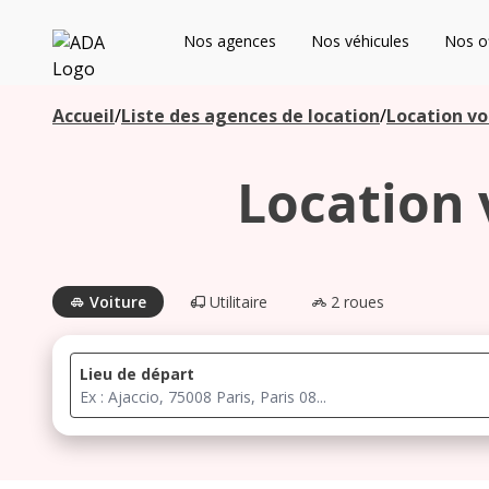
ADA
Nos agences
Nos véhicules
Nos of
Les agences à proximité
Accueil
/
Liste des agences de location
/
Location vo
Location 
Commencez votre recherche pour voir les agences à
proximité
Voiture
Utilitaire
2 roues
Lieu de départ