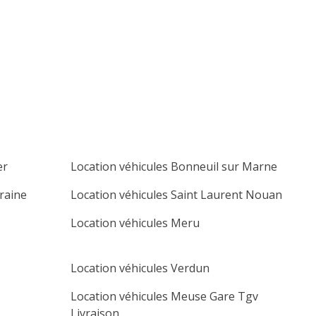
lu
ma
me
je
ve
sa
di
1
2
3
4
5
6
7
8
9
10
11
12
13
14
15
16
17
18
19
20
21
22
23
24
25
26
27
er
Location véhicules Bonneuil sur Marne
28
29
30
raine
Location véhicules Saint Laurent Nouan
Location véhicules Meru
Location véhicules Verdun
Location véhicules Meuse Gare Tgv
Livraison