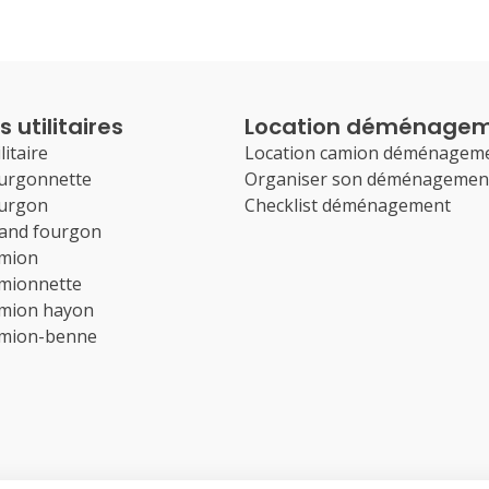
 utilitaires
Location déménage
litaire
Location camion déménagem
ourgonnette
Organiser son déménagemen
ourgon
Checklist déménagement
rand fourgon
amion
amionnette
amion hayon
amion-benne